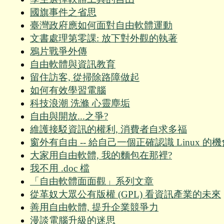
國旗事件之省思
臺灣政府應如何面對自由軟體運動
文書處理第零課: 放下對外觀的執著
鴉片戰爭外傳
自由軟體與資訊教育
留住訪客, 從掃除路障做起
如何有效學習電腦
科技浪潮 洗滌 心靈塵垢
自由與開放...之爭?
維護接駁資訊的權利, 消費者自求多福
窗外有自由 -- 給自己一個正確認識 Linux 的機
大家用自由軟體, 我的麵包在那裡?
我不用 .doc 檔
「自由軟體面面觀」系列文章
從革奴大眾公有版權 (GPL) 看資訊產業的未來
善用自由軟體, 提升企業競爭力
漫談電腦升級的迷思