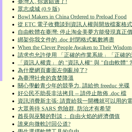
臺灣人, 你選錯邊了!
目
眾志成城 (0.9 版)
錄
Bowl Makers in China Ordered to Preload Food
上
從 ETC 電子收費談到資訊人權與開放檔案格
層
目
自由軟體在臺灣: 停止淘金美夢方能發現真正
錄
綁架你我文件的 .doc 封閉格式氣數將盡
此
When the Clever People Awaken to Their Wisdom
頁
請求也允許使用 「正確的作業系統」「正確的
@
朝
「資訊人權貴」 的 "資訊人權" 與 "自由軟體"
陽
為什麼網頁畫面左側亂掉了?
English
為臺灣社會的貪婪降溫
關心學齡青少年的競爭力, 請給他 freeduc 光碟
好公民不助長非法拷貝 -- 請停止散佈 .doc 檔
資訊消費新主張: 請賣給我一開機就可以用的電
大眾善待 SARS 危險群, 防治才有希望
酋長與巫醫的對談： 自由火焰的經濟價值
誰來向微軟討回公道?
學生選擇軟體工具的自由