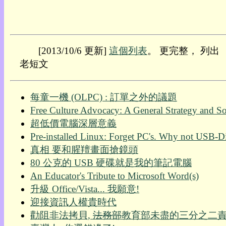
我
的
部
落
[2013/10/6 更新]
這個列表
。 更完整， 列出
格:
老短文
人
權
玩
每童一機 (OLPC) : 訂單之外的議題
具
Free Culture Advocacy: A General Strategy and 
超低價電腦深層意義
快
Pre-installed Linux: Forget PC's. Why not USB-D
速
真相 要和腥羶畫面搶鏡頭
跳
到:
80 公克的 USB 硬碟就是我的筆記電腦
社
An Educator's Tribute to Microsoft Word(s)
群
升級 Office/Vista... 我願意!
活
迎接資訊人權貴時代
動
勸阻非法拷貝,
法務部
教育部未盡的三分之二
本
層