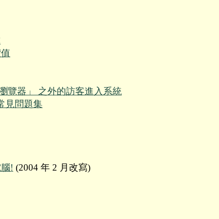
式
價值
瀏覽器」 之外的訪客進入系統
 常見問題集
腦!
(2004 年 2 月改寫)