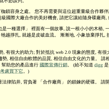
您就不必談判。
枷鎖容身之處。 您不再需要與這位超重量級合作夥伴談判,
這家超級國際大廠合作的美好機會, 請把它讓給隨身碟廠商,
也是一種選擇」 裡面有一個故事, 說一根小小的木樁, 
 牠越掙扎, 就越是皮破血流。 漸漸地, 小象放棄掙扎
趨勢, 有很大的助力; 對於抵抗 web 2.0 現象的態度
勢, 相信自由軟體的品質, 相信自由文化的力量。 請相信
量, 幫助您的產品進行
國際宣傳行銷
。 (給不知道
digg
是
e 正考慮買下它
。)
律陷井, 背負著 「合作廠商」 的鎖鍊的硬碟。 請開拓一片新