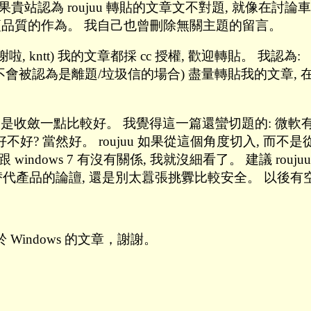
站認為 roujuu 轉貼的文章文不對題, 就像在討論
譠品質的作為。 我自己也曾刪除無關主題的留言。
說 (謝啦, kntt) 我的文章都採 cc 授權, 歡迎轉貼。 我認
不會被認為是離題/垃圾信的場合) 盡量轉貼我的文章,
收斂一點比較好。 我覺得這一篇還蠻切題的: 微軟有沒有能
者好不好? 當然好。 roujuu 如果從這個角度切入, 而不
 windows 7 有沒有關係, 我就沒細看了。 建議 rouj
迎替代產品的論譠, 還是別太囂張挑釁比較安全。 以後有空再寫一
indows 的文章，謝謝。