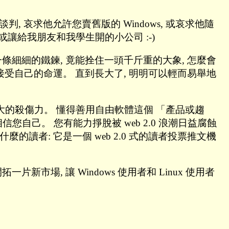
 哀求他允許您賣舊版的 Windows, 或哀求他隨
 或讓給我朋友和我學生開的小公司 :-)
一條細細的鐵鍊, 竟能拴住一頭千斤重的大象, 怎麼會
, 接受自己的命運。 直到長大了, 明明可以輕而易舉地
, 有很大的殺傷力。 懂得善用自由軟體這個 「產品或趨
您自己。 您有能力掙脫被 web 2.0 浪潮日益腐蝕
什麼的讀者: 它是一個 web 2.0 式的讀者投票推文機
市場, 讓 Windows 使用者和 Linux 使用者