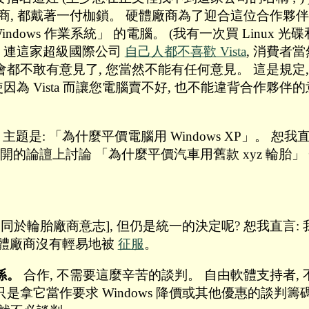
廠商, 都戴著一付枷鎖。 硬體廠商為了迎合這位合作夥
ndows 作業系統」 的電腦。 (我有一次買 Linux 
。 連這家超級國際公司
自己人都不喜歡 Vista
, 消費者當
員會都不敢有意見了, 您當然不能有任何意見。 這是規定, 
 Vista 而讓您電腦賣不好, 也不能違背合作夥伴的意志
主題是: 「為什麼平價電腦用 Windows XP」。 恕
論譠上討論 「為什麼平價汽車用舊款 xyz 輪胎」 一
於輪胎廠商意志], 但仍是統一的決定呢? 恕我直言:
 硬體廠商沒有輕易地被
征服
。
係。
合作, 不需要這麼辛苦的談判。 自由軟體支持者, 不
使您只是拿它當作要求 Windows 降價或其他優惠的談判