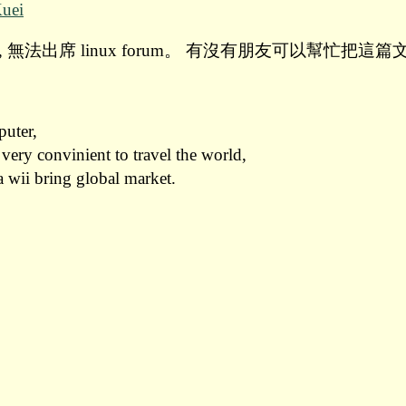
uei
, 無法出席 linux forum。 有沒有朋友可以幫忙把
puter,
 very convinient to travel the world,
a wii bring global market.