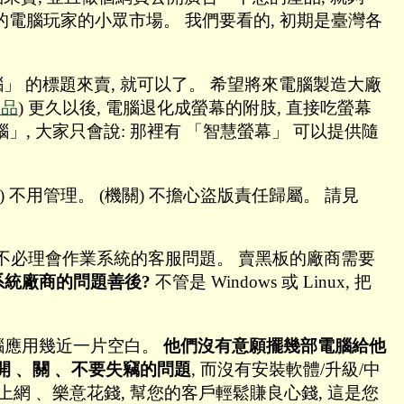
件的電腦玩家的小眾市場。 我們要看的, 初期是臺灣各
腦」 的標題來賣, 就可以了。 希望將來電腦製造大廠
產品
) 更久以後, 電腦退化成螢幕的附肢, 直接吃螢幕
」, 大家只會說: 那裡有 「智慧螢幕」 可以提供隨
) 不用管理。 (機關) 不擔心盜版責任歸屬。 請見
。 不必理會作業系統的客服問題。 賣黑板的廠商需要
統廠商的問題善後?
不管是 Windows 或 Linux, 把
的電腦應用幾近一片空白。
他們沒有意願擺幾部電腦給他
開﹑ 關﹑ 不要失竊的問題
, 而沒有安裝軟體/升級/中
網﹑ 樂意花錢, 幫您的客戶輕鬆賺良心錢, 這是您