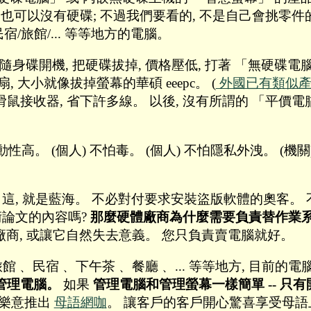
, 也可以沒有硬碟; 不過我們要看的, 不是自己會挑零
宿/旅館/... 等等地方的電腦。
身碟開機, 把硬碟拔掉, 價格壓低, 打著 「無硬碟電
 大小就像拔掉螢幕的華碩 eeepc。 (
外國已有類似
鼠接收器, 省下許多線。 以後, 沒有所謂的 「平價電腦
高。 (個人) 不怕毒。 (個人) 不怕隱私外洩。 (機關
大, 這, 就是藍海。 不必對付要求安裝盜版軟體的奧客
術論文的內容嗎?
那麼硬體廠商為什麼需要負責替作業系
商, 或讓它自然失去意義。 您只負責賣電腦就好。
﹑ 民宿﹑ 下午茶﹑ 餐廳﹑ ... 等等地方, 目前
怕管理電腦。
如果
管理電腦和管理螢幕一樣簡單 -- 只有
定很樂意推出
母語網咖
。 讓客戶的客戶開心驚喜享受母語上