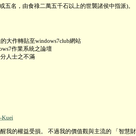
或五名，由食祿二萬五千石以上的世襲諸侯中指派)。
作轉貼至windows7club網站
ndows7作業系統之論壇
起部分人士之不滿
-Kuei
度, 提醒我的權益受損。 不過我的價值觀與主流的 「智慧