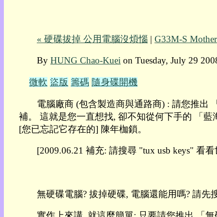
我
的
部
« 硬碟拔掉 公用電腦沒煩惱
|
G33M-S Motherbo
落
格:
By
HUNG Chao-Kuei
on Tuesday, July 29 200
人
權
微軟
盜版
籌碼
隨身碟開機
玩
具
電腦廠商 (包含製造商與通路商) : 請您推出
補。 這就是您一直想找, 卻不知從何下手的 「藍海策
快
[您已忘記它存在的] 陳年枷鎖。
速
跳
[2009.06.21 補充: 請搜尋 "tux usb ke
到:
社
群
活
無硬碟電腦? 拔掉硬碟, 電腦還能用嗎? 請先
動
本
實作上來講, 就這麼簡單: 只要請您推出 「
層