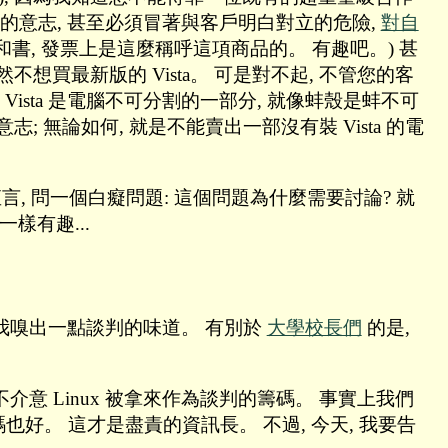
伴的意志, 甚至必須冒著與客戶明白對立的危險,
對自
光碟和書, 發票上是這麼稱呼這項商品的。 有趣吧。) 甚
然不想買最新版的 Vista。 可是對不起, 不管您的客
Vista 是電腦不可分割的一部分, 就像蚌殼是蚌不可
; 無論如何, 就是不能賣出一部沒有裝 Vista 的電
我直言, 問一個白癡問題: 這個問題為什麼需要討論? 就
樣有趣...
 我嗅出一點談判的味道。 有別於
大學校長們
的是,
介意 Linux 被拿來作為談判的籌碼。 事實上我們
籌碼也好。 這才是盡責的資訊長。 不過, 今天, 我要告