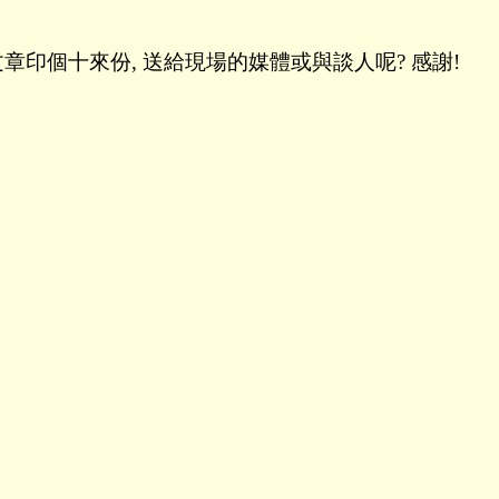
這篇文章印個十來份, 送給現場的媒體或與談人呢? 感謝!