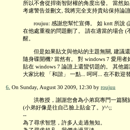
所以不會從捍衛智財權的角度出發。 當然如果貴
考慮警告並刪文, 我將完全支持貴站保持論
roujuu: 感謝您幫忙宣傳。 如 kntt 所
在他處重複的問題刪了。 請在適當的場合 (
醒。
但是如果貼文與他站的主題無關, 建議還是
隨身碟開機? 當然有。 對 windows 7 愛用
貼在 windows 7 論譠上還蠻切題的。 其他篇跟
大家比較 「和諧」 一點... 呵呵... 在不歡
6.
On Sunday, August 30 2009, 12:30 by
roujuu
洪教授，謝謝您會為小弟寫專門一篇關於 W
(小弟好像是往自己臉上貼金了。)^^;;
--
為了尋求智慧，許多人走過無知。