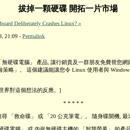
拔掉一顆硬碟 開拓一片市場
ard Deliberately Crashes Linux? »
8, 21:09 -
Permalink
 「無硬碟電腦」 產品, 讓行銷貴及一群朋友免費替您網路
略」。 這個建議能讓您令 Linux 使用者與 Wind
ys" 看看世界對這個想法的反應。]
* * * * *
搜尋 「救命碟」 或 「20 公克筆電」。 隨身碟開機, 
無硬碟電腦」 或 內嵌無硬碟主機的 「智慧螢幕」 的產