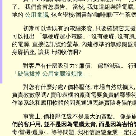
目
了。 我們會替您廣告。 當然, 我知道組裝牌電腦
錄
地的
公用電腦
, 包含學校/圖書館/咖啡廳/下午茶/民
上
層
初期可以拿既有的電腦來賣, 只要確認它支援隨
目
可以推出 「無硬碟超小電腦」: 沒有硬碟, 沒有風扇,
錄
的電源, 直接送訊號給螢幕, 內建標準的無線鍵盤滑
此
頁
身碟插座, 讓我上網收信啊?
@
朝
對客戶有什麼吸引力? 廉價。 節能減碳。 行動性
陽
「硬碟拔掉 公用電腦沒煩惱」
。
English
對您有什麼好處? 價格壓低, 市場自然就擴
負責教數學嗎? 賣印表機的廠商需要負責解釋學
作業系統和應用軟體的問題通通丟給賣隨身碟的廠
事實上, 價格壓低還不是最大的賣點。 像是旅館
們的客戶用, 並不是因為電腦太貴, 而是因為害
毒/當機/還原/... 等等問題, 我相信旅遊產業一