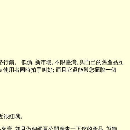
行銷。 低價, 新市場, 不限臺灣, 與自己的舊產品互
ows 使用者同時拍手叫好; 而且它還能幫您擺脫一個
最近很紅哦。
品來賣, 並且做個網頁公開廣告一下您的產品, 就夠