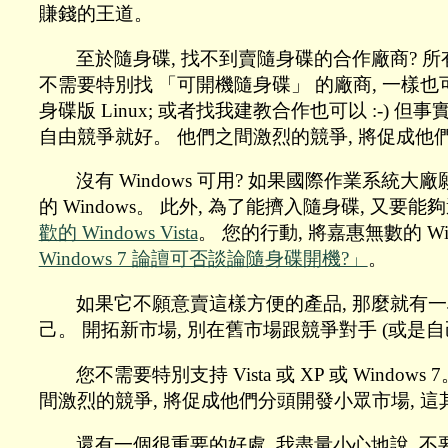
賺錢的王道。
至於隨身碟, 找不到賣隨身碟的合作廠商? 所
不需要特別找 「可開機隨身碟」 的廠商, 一樣
身碟版 Linux; 或者找我建教合作也可以 :-
自由競爭就好。 他們之間激烈的競爭, 將促成他
沒有 Windows 可用? 如果國際作業系統大廠
的 Windows。 此外, 為了能擠入隨身碟, 又要
歡的 Windows Vista
。 您的行動, 將嘉惠無數的 W
Windows 7 論譠可否談論隨身碟開機?」
。
如果它不願意賣這樣方便的產品, 那麼就有一段
己。 開拓新市場, 別在舊市場跟競爭對手 (或是自己
您不需要特別支持 Vista 或 XP 或 Wi
間激烈的競爭, 將促成他們分頭開發小眾市場, 
還有一個很重要的好處, 我盡量小心地說, 不