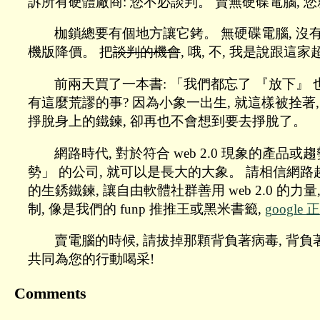
訴所有硬體廠商: 您不必談判。 賣無硬碟電腦, 
枷鎖總要有個地方讓它銬。 無硬碟電腦, 沒有
機版降價。 把
談判的機會
, 哦, 不, 我是說跟
前兩天買了一本書: 「我們都忘了 『放下』 
有這麼荒謬的事? 因為小象一出生, 就這樣被拴著,
掙脫身上的鐵鍊, 卻再也不會想到要去掙脫了。
網路時代, 對於符合 web 2.0 現象的產品或
勢」 的公司, 就可以是長大的大象。 請相信網路趨
的生銹鐵鍊, 讓自由軟體社群善用 web 2.0 的力
制, 像是我們的 funp 推推王或黑米書籤,
googl
賣電腦的時候, 請拔掉那顆背負著病毒, 背負著法
共同為您的行動喝采!
Comments