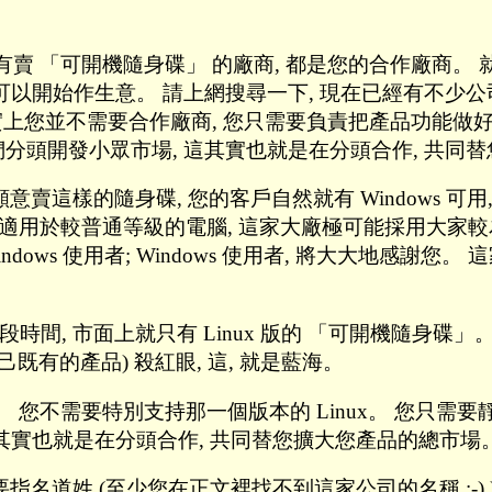
有賣 「可開機隨身碟」 的廠商, 都是您的合作廠商。
也可以開始作生意。 請上網搜尋一下, 現在已經有不少
) 但事實上您並不需要合作廠商, 您只需要負責把產品功能
們分頭開發小眾市場, 這其實也就是在分頭合作, 共同
願意賣這樣的隨身碟, 您的客戶自然就有 Windows 可用
能夠適用於較普通等級的電腦, 這家大廠極可能採用大家較為熟悉
indows 使用者; Windows 使用者, 將大大地感
時間, 市面上就只有 Linux 版的 「可開機隨身碟」
既有的產品) 殺紅眼, 這, 就是藍海。
ndows 7。 您不需要特別支持那一個版本的 Linux。
這其實也就是在分頭合作, 共同替您擴大您產品的總市場
要指名道姓 (至少您在正文裡找不到這家公司的名稱 ;-