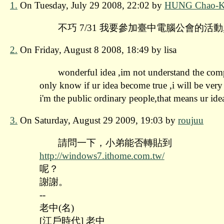
1.
On Tuesday, July 29 2008, 22:02 by
HUNG Chao-K
不巧 7/31 我要參加臺中電腦公會的活動
2.
On Friday, August 8 2008, 18:49 by lisa
wonderful idea ,im not understand the com
only know if ur idea become true ,i will be very
i'm the public ordinary people,that means ur ide
3.
On Saturday, August 29 2009, 19:03 by
roujuu
請問一下，小弟能否轉貼到
http://windows7.ithome.com.tw/
呢？
謝謝。
--
老中(名)
[江戶時代] 老中