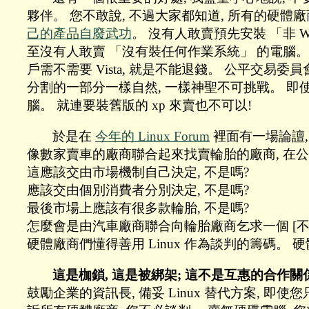
夥伴。 您不敢說, 不過大家都知道, 所有的硬體
己的產品自廢武功
。 沒有人敢賣預先安裝 「非 Wi
至沒有人敢賣 「沒有裝任何作業系統」 的電腦
戶需不需要 Vista, 就是不能退錢。 公平交易委
分割的一部分一樣自然, 一樣神聖不可挑戰。 即使因為
腦。 就連要裝舊版的 xp 來賣也不可以!
於是在
今年的 Linux Forum
裡面有一場論譠, 
像數家賣車的廠商聯合起來找賣輪胎的廠商, 在公開的
這應該交由市場機制自己決定, 不是嗎?
應該交由個別消費者分別決定, 不是嗎?
最後市場上應該有很多款輪胎, 不是嗎?
怎麼會是由汽車廠商聯合向輪胎廠商乞求一個 [不同
硬體廠商們懂得善用 Linux 作為談判的籌碼。
這是枷鎖, 這是被綁架; 這不是互惠的合作關
鼓勵企業的資訊長, 備妥 Linux 替代方案, 即