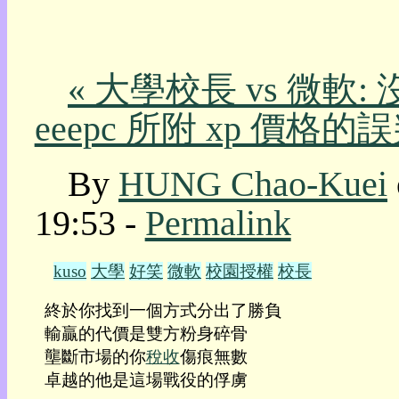
我
的
部
« 大學校長 vs 微軟:
落
格:
eeepc 所附 xp 價格的誤
人
權
玩
By
HUNG Chao-Kuei
具
19:53 -
Permalink
快
速
跳
kuso
大學
好笑
微軟
校園授權
校長
到:
社
終於你找到一個方式分出了勝負

群
輸贏的代價是雙方粉身碎骨

活
壟斷市場的你
稅收
傷痕無數

動
本
卓越的他是這場戰役的俘虜

層