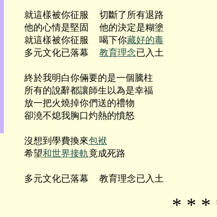
目
就這樣被你征服  切斷了所有退路

錄
他的心情是堅固  他的決定是糊塗

上
就這樣被你征服  喝下你
藏好的毒
層
目
多元文化已落幕  
教育理念
已入土

錄
此
終於我明白你倆要的是一個騰柱

頁
所有的說辭都讓師生以為是幸福

@
朝
放一把火燒掉你們送的禮物

陽
卻澆不熄我胸口灼熱的憤怒

English
沒想到學費換來
包袱
希望
和世界接軌
竟成死路

* * * 