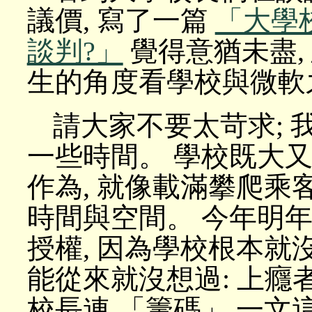
議價, 寫了一篇
「大學校
談判?」
覺得意猶未盡, 忍
生的角度看學校與微軟
請大家不要太苛求;
一些時間。 學校既大又
作為, 就像載滿攀爬乘
時間與空間。 今年明年
授權, 因為學校根本就
能從來就沒想過: 上癮
校長連 「籌碼」 一文