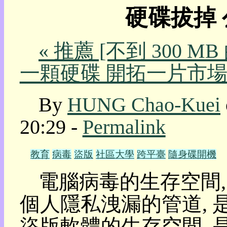
硬碟拔掉
我
的
部
« 推薦 [不到 300 MB 
落
格:
一顆硬碟 開拓一片市場 
人
權
玩
By
HUNG Chao-Kuei
具
20:29 -
Permalink
快
速
跳
教育
病毒
盜版
社區大學
跨平臺
隨身碟開機
到:
社
電腦病毒的生存空間,
群
活
個人隱私洩漏的管道, 是
動
本
盜版軟體的生存空間, 是
層