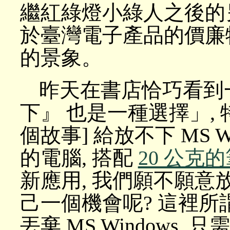
繼紅綠燈小綠人之後的
於臺灣電子產品的價廉
的景象。
昨天在書店恰巧看到一
下』 也是一種選擇」,
個故事] 給放不下 MS 
的電腦, 搭配
20 公克
新應用, 我們願不願意放下 
己一個機會呢? 這裡所
丟棄 MS Windows,