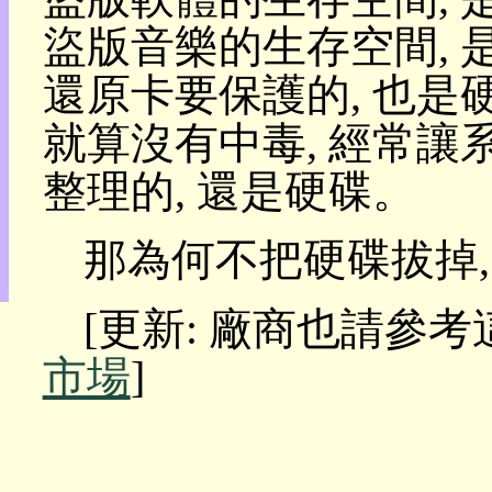
目
盜版音樂的生存空間, 是
錄
上
還原卡要保護的, 也是硬
層
目
就算沒有中毒, 經常讓
錄
此
整理的, 還是硬碟。
頁
@
朝
那為何不把硬碟拔掉,
陽
English
[更新: 廠商也請參考
市場
]