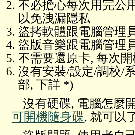
不必擔心每次用完公用電
以免洩漏隱私
盜拷軟體跟電腦管理
盜版音樂跟電腦管理
不需要還原卡, 每次
沒有安裝/設定/調校/
部, 下詳 *)
沒有硬碟, 電腦怎麼
可開機隨身碟
, 就可以