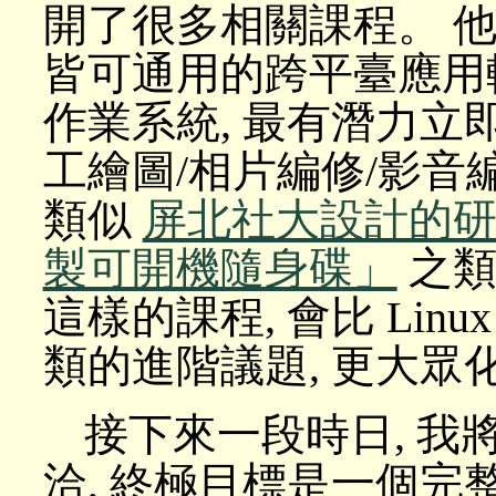
開了很多相關課程。 他
皆可通用的跨平臺應用
作業系統, 最有潛力立
工繪圖/相片編修/影音編
類似
屏北社大設計的
製可開機隨身碟」
之類
這樣的課程, 會比 Linu
類的進階議題, 更大眾
接下來一段時日, 
洽, 終極目標是一個完