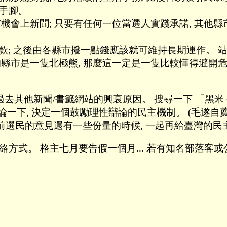
破手腳。
機會上新聞; 只要有任何一位當選人實踐承諾, 其他縣
款; 之後由各縣市撥一點錢應該就可維持長期運作。 站
的縣市是一隻北極熊, 那麼這一定是一隻比較懂得避開
過去其他新聞/書籤網站的興衰原因。 搜尋一下 「黑米
一下, 決定一個鼓勵理性辯論的民主機制。 (毛遂自
前選民的意見還有一些份量的時候, 一起再給臺灣的民主
 留聯絡方式。 格主七月要告假一個月... 若有知名部落