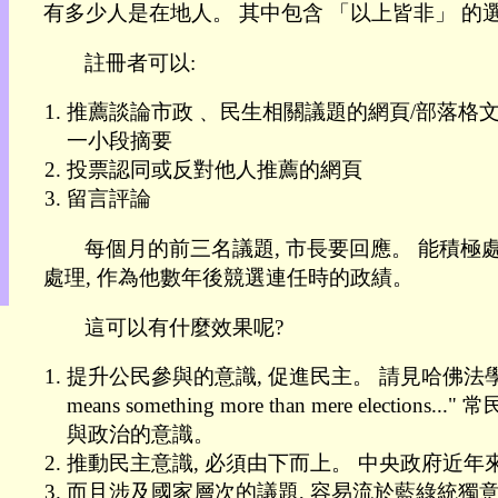
有多少人是在地人。 其中包含 「以上皆非」 的
目
錄
註冊者可以:
上
層
推薦談論市政﹑ 民生相關議題的網頁/部落格文
目
錄
一小段摘要
此
投票認同或反對他人推薦的網頁
頁
留言評論
@
朝
每個月的前三名議題, 市長要回應。 能積極處
陽
處理, 作為他數年後競選連任時的政績。
English
這可以有什麼效果呢?
提升公民參與的意識, 促進民主。 請見哈佛法學教授 La
means something more than mer
與政治的意識。
推動民主意識, 必須由下而上。 中央政府近年
而且涉及國家層次的議題, 容易流於藍綠統獨