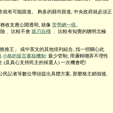
市就有可能跟進。 夠多的縣市跟進, 中央政府就必須正
務收支應公開透明, 就像
苦勞網一樣
。
危險﹑ 比較不會
舐刃自殘
﹑ 比較有知覺的聰明北極
 推推王」 或中英文的其他排列組合, 找一些關心此
薦
小格的留言審核機制
: 最少管制; 用邏輯嘲弄不理性
 (及真心支持民主的候選人) 一次機會吧!
客或公民記者等數位帶頭提出具體方案, 那麼格主銷假後,