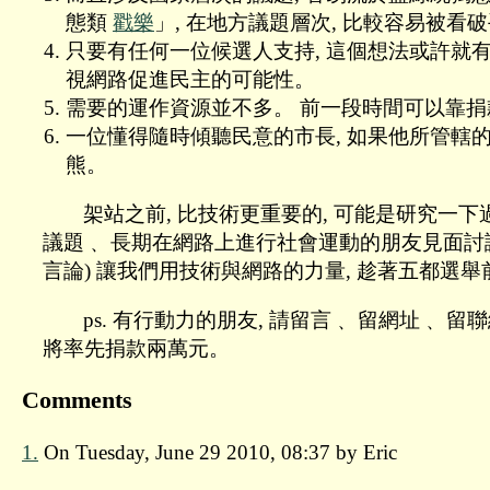
態類
戳樂
」, 在地方議題層次, 比較容易被看
只要有任何一位候選人支持, 這個想法或許就有
視網路促進民主的可能性。
需要的運作資源並不多。 前一段時間可以靠捐
一位懂得隨時傾聽民意的市長, 如果他所管轄
熊。
架站之前, 比技術更重要的, 可能是研究一下
議題﹑ 長期在網路上進行社會運動的朋友見面討論
言論) 讓我們用技術與網路的力量, 趁著五都選舉
ps. 有行動力的朋友, 請留言﹑ 留網址﹑
將率先捐款兩萬元。
Comments
1.
On Tuesday, June 29 2010, 08:37 by Eric