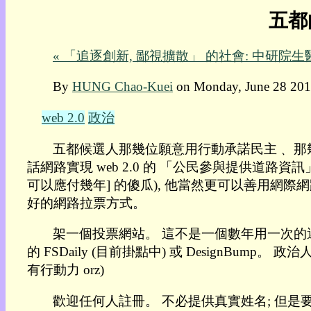
五都
我
的
部
« 「追逐創新, 鄙視擴散」 的社會: 中研院
落
格:
By
HUNG Chao-Kuei
on Monday, June 28 201
人
權
web 2.0
政治
玩
具
五都候選人那幾位願意用行動承諾民主﹑ 那
話網路實現 web 2.0 的 「公民參與提供道路
快
可以應付幾年] 的傻瓜), 他當然更可以善用網
速
好的網路拉票方式。
跳
到:
架一個投票網站。 這不是一個數年用一次的
社
的 FSDaily (目前掛點中) 或 DesignBu
群
活
有行動力 orz)
動
本
歡迎任何人註冊。 不必提供真實姓名; 但是要
層