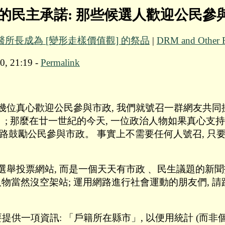
的民主承諾: 那些候選人歡迎公民參
生醫所長成為 [變形走樣價值觀] 的祭品
|
DRM and Other Fo
0, 21:19 -
Permalink
幾位真心歡迎公民參與市政, 我們就號召一群網友共同
資訊」; 那麼在廿一世紀的今天, 一位政治人物如果真心
際網路鼓勵公民參與市政。 事實上不需要任何人號召, 只
選舉投票網站, 而是一個天天有市政﹑ 民生議題的新聞
mp。 政治人物當然沒空架站; 運用網路進行社會運動的朋友們,
提供一項資訊: 「戶籍所在縣市」, 以便用統計 (而非