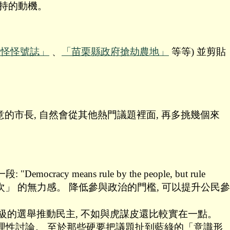
支持的動機。
的怪怪號誌」
﹑
「苗栗縣政府搶劫農地」
等等) 並剪貼
民意的市長, 自然會從其他熱門議題裡面, 再多挑幾個來
mocracy means rule by the people, but rule
「只能久久投票一次」 的無力感。 降低參與政治的門檻, 可以提升公民參
層級的選舉推動民主, 不如與虎謀皮還比較實在一點。
眾理性討論。 至於那些硬要把議題扯到藍綠的「意識形