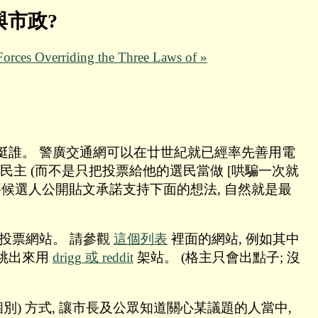
與市政?
rces Overriding the Three Laws of »
挺誰。 警廣交通網可以在廿世紀就已經率先善用電
支持民主 (而不是只把投票給他的選民當做 [哄騙一次就
要候選人公開貼文承諾支持下面的想法, 自然就是最
投票網站。 請參觀
這個列表
裡面的網站, 例如其中
 請跳出來用
drigg 或 reddit
架站。 (格主只會出點子; 沒
個別) 方式, 讓市長及公眾知道關心某議題的人當中,