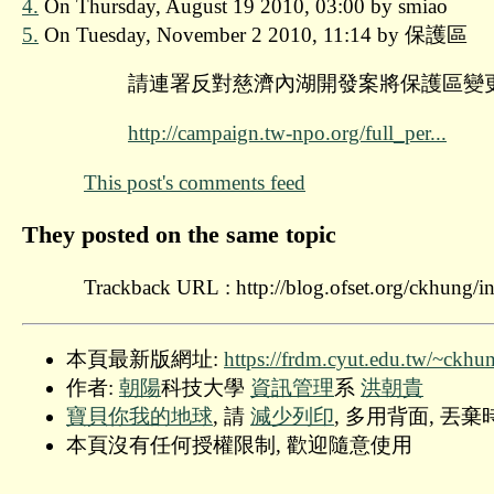
4.
On Thursday, August 19 2010, 03:00 by smiao
5.
On Tuesday, November 2 2010, 11:14 by 保護區
請連署反對慈濟內湖開發案將保護區變
http://campaign.tw-npo.org/full_per...
This post's comments feed
They posted on the same topic
Trackback URL : http://blog.ofset.org/ckhung/
本頁最新版網址:
https://frdm.cyut.edu.tw/~ckhu
作者:
朝陽
科技大學
資訊管理
系
洪朝貴
寶貝你我的地球
, 請
減少列印
, 多用背面, 丟
本頁沒有任何授權限制, 歡迎隨意使用