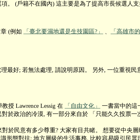
選項。 (戶籍不在國內) 這主要是為了提高市長候選人
章 (例如
「臺北要濕地還是生技園區?」
﹑
「高雄市
理最好; 若無法處理, 請說明原因。 另外, 一位重視
wrence Lessig 在
「自由文化」
一書當中的這一段: "De
e elections..." 常民對於政治的冷漠, 有一部分來自於 
來對於民意有多少尊重? 大家有目共睹。 想要從中央
意識形態對抗; 地方層級的生活事務, 比較容易吸引民