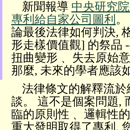
新聞報導
中央研究院
目
錄
專利給自家公司圖利
。
上
層
論最後法律如何判決, 
目
錄
形走樣價值觀] 的祭品 
此
頁
扭曲變形﹑ 失去原始意
@
朝
那麼, 未來的學者應該
陽
English
法律條文的解釋流於細
談。 這不是個案問題,
臨的原則性﹑ 邏輯性的
重大發明取得了專利,