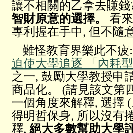
讓不相關的乙拿去賺錢
智財原意的選擇。
看來只
專利握在手中, 但不隨
難怪教育界樂此不疲
迫使大學追逐 「內耗
之一, 鼓勵大學教授申
商品化。 (請見該文第
一個角度來解釋, 選擇 (
得明哲保身, 所以沒有
釋,
絕大多數幫助大學評