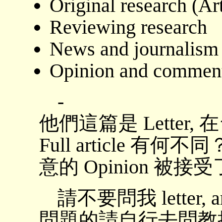
Original research (Art
Reviewing research
News and journalism
Opinion and commen
-
他們這篇是 Lette
Full article 有何
意的 Opinion 
請不要問我 letter, 
問題的請自行去問教