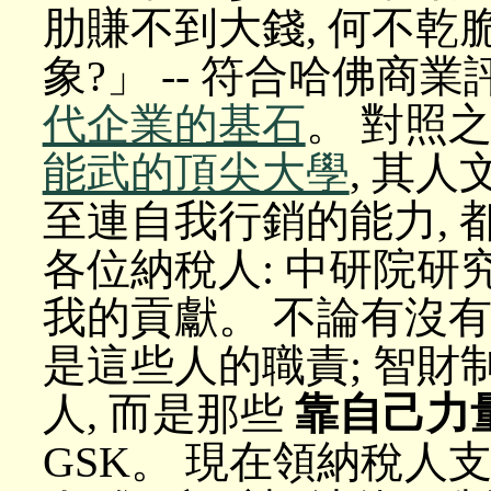
肋賺不到大錢, 何不乾
象?」 -- 符合哈佛商
代企業的基石
。 對照之
能武的頂尖大學
, 其
至連自我行銷的能力, 都
各位納稅人: 中研院研
我的貢獻。 不論有沒有
是這些人的職責; 智財
人, 而是那些
靠自己力
GSK。 現在領納稅人