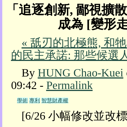
「追逐創新, 鄙視擴散
我
的
成為 [變形
部
落
格:
人
« 舐刃的北極熊, 
權
的民主承諾: 那些候選
玩
具
By
HUNG Chao-Kuei
快
速
09:42 -
Permalink
跳
到:
社
學術
專利
智慧財產權
群
活
[6/26 小幅修改並改標
動
本
層