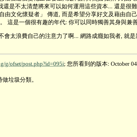
是不太清楚將來可以如何運用這些資本... 還是很難想像 
 「自由文化懷疑者」 傳道, 而是希望分享好文及藉由自
。 這是一個很有趣的年代: 你可以同時獨善其身與兼善
做... 我會不會太浪費自己的注意力了啊... 網路成癮如我
ng/g/ofset/post.php?id=095i
; 您所看到的版本: October 04 2
棄時做垃圾分類。