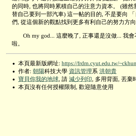
的同時, 也將同時累積自己的注意力資本。 (雖然我還
替自己要到一部汽車) 這一帖的目的, 不是要向
們, 從這個新的觀點找到更多有利自己的努力方向
Oh my god... 這麼晚了, 正事還是沒
啦。
本頁最新版網址:
https://frdm.cyut.edu.tw/~ckhu
作者:
朝陽
科技大學
資訊管理
系
洪朝貴
寶貝你我的地球
, 請
減少列印
, 多用背面, 丟
本頁沒有任何授權限制, 歡迎隨意使用