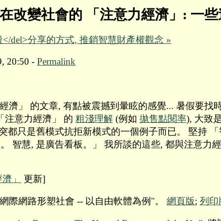
在改變社會的 「注意力經濟」: 一些
段</del>分享的方式, 推銷智慧財產權觀念 »
, 20:50 -
Permalink
經濟」 的文章, 有點被震撼到暈眩的感覺... 暑假要
「注意力經濟」 的
粗淺理解
(例如
拋售點閱率
), 大致
r]; ... 每一個衝突都只是舊模式抗拒新模式的一個例子而已。
產。 智慧, 是廣告看板。」 我所談的這些, 都與注意
經濟」
更新]
觀點的網際網路形塑社會 -- 以自由軟體為例"。
網頁版
;
列印