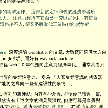
將該文的摘要翻譯如下:
界的經濟定律。 這部新的定律和舊的經濟學者所
是注意力。 注意力經濟有它自己一套財富原則, 有它自
幣經濟格格不入; 卻又勢將取代工業時代的貨幣經
r's"
深度評論 Goldhaber 的文章, 大致贊同這個大方向
; 還好有 wayback machine
表我們從 web 2.0 年代走向注意力經濟年代。 通常我看到
世界的集體注意力。 身為 「人類集體意識的感覺器
, 才能將之導向一些有建設性的事情上。
, 有列印版連結) 內容有些差異, 即使你已讀過一篇,
雖然沒有上述文章的洞見與深度, 但應可算是直覺與
文/影/音, 幫助
覺醒類社會運動
。 在幫助某些社運