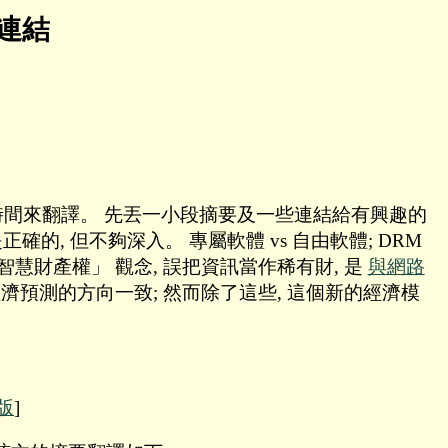
連結
找時間來翻譯。 先丟一小段摘要及一些連結給有興趣的
是正確的, 但不夠深入。 專屬軟體 vs 自由軟體; DRM
 堅持 「智慧財產權」 觀念, 誤把資訊當作稀有財, 是
與網路
力經濟預測的方向一致; 然而除了這些, 這個新的經濟模
版
]