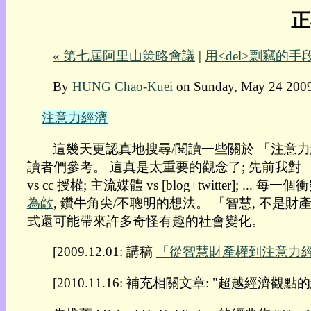
正
我
的
部
« 第七屆阿里山策略會議
|
用<del>剽竊的手
落
格:
By
HUNG Chao-Kuei
on Sunday, May 24 2009
人
權
注意力經濟
玩
具
這幾天更認真地搜尋/閱讀一些關於 「注意力
讀者們參考。 這真是太重要的觀念了; 先前我對 
快
vs cc 授權; 主流媒體 vs [blog+twitte
速
為敵
, 鑽牛角尖/不聰明的想法。 「智慧, 不是財
跳
式還可能帶來許多奇怪有趣的社會變化。
到:
社
[2009.12.01: 講稿
「從智慧財產權到注意力
群
活
動
[2010.11.16: 補充相關文章: "超越經濟
本
層