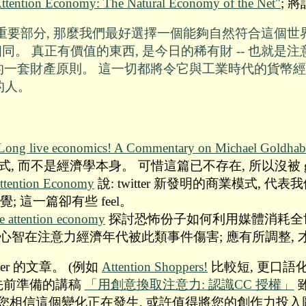
ttention Economy: The Natural Economy of the Net"
; 
要部分, 那麼我們最好選擇一個能夠自然符合這個世
相同。 真正有價值的東西, 是今日的稀有財 -- 也就
以及它自己的一套財產原則。 這一切都將令它與工業時代的貨
的人。
 Long live economics! A Commentary on Michael Goldhabe
是經濟學本身。 可惜這篇已不存在, 所以沒被 google 找到
 Attention Economy
說: twitter 新發明的商業模式, 代
覺; 這一篇卻有些 feel。
he attention economy
探討恐怖份子如何利用媒體消耗全
集體心智在注意力經濟年代被此類事件傷害; 應有所調整
ber 的文章。 (例如
Attention Shoppers!
比較短, 更口語化
先前準備的講稿
「用創意換取注意力: 認識CC 授權」
相信這個變化正在發生, 或許值得將您的創作力投入圖/