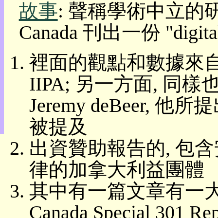
故事
: 聲稱學術中立的研究機構
目
錄
Canada 刊出一份 "digit
上
層
目
裡面的觀點和數據來
錄
此
IIPA; 另一方面,
頁
@
Jeremy deBeer
朝
陽
被提及
English
出資贊助報告的, 包
律的加拿大利益團體
其中有一篇文章有一大片抄
Canada Special 301 Rep