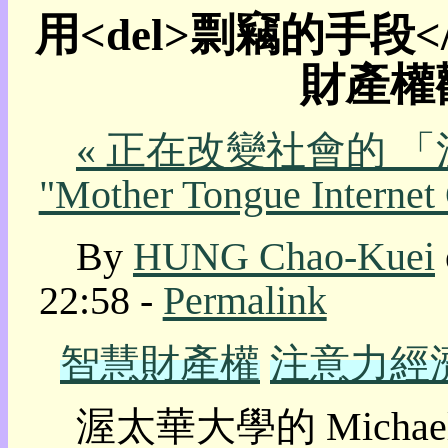
用<del>剽竊的手段<
我
的
財產權觀
部
落
格:
人
« 正在改變社會的 
權
"Mother Tongue Internet
玩
具
By
HUNG Chao-Kuei
快
速
22:58 -
Permalink
跳
到:
社
智慧財產權
注意力經
群
活
動
渥太華大學的 Michae
本
層