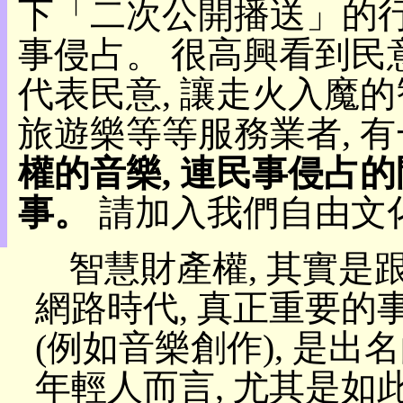
下「二次公開播送」的行為
目
錄
事侵占。 很高興看到民
上
層
代表民意, 讓走火入魔
目
錄
旅遊樂等等服務業者, 
此
頁
權的音樂, 連民事侵占的
@
朝
事。
請加入我們自由文
陽
English
智慧財產權, 其實
網路時代, 真正重要的
(例如音樂創作), 是
年輕人而言, 尤其是如