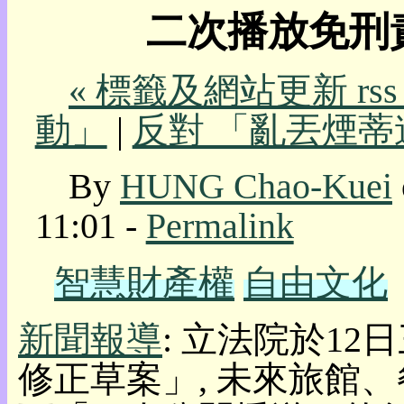
二次播放免刑責?
我
的
部
« 標籤及網站更新 rs
落
格:
動」
|
反對 「亂丟煙蒂
人
權
玩
By
HUNG Chao-Kuei
具
11:01 -
Permalink
快
速
跳
智慧財產權
自由文化
到:
社
群
新聞報導
: 立法院於1
活
動
修正草案」, 未來旅館、餐
本
層