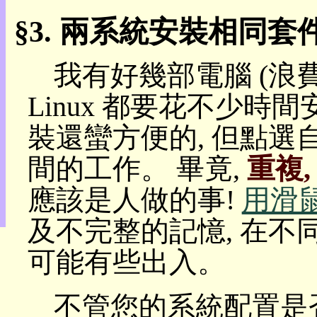
動
本
兩系統安裝相同套
層
目
錄
我有好幾部電腦 (浪費資
上
層
Linux 都要花不少時
目
錄
裝還蠻方便的, 但點
此
頁
間的工作。 畢竟,
重複,
@
朝
應該是人做的事!
用滑
陽
English
及不完整的記憶, 在不
可能有些出入。
不管您的系統配置是