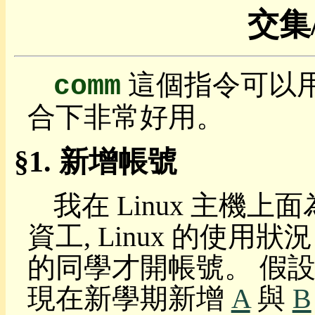
交集
命
令
列
讀
這個指令可以用
本
comm
目
合下非常好用。
錄
前
言
新增帳號
瀏
覽
套
我在 Linux 主機
件
圖
資工, Linux 的使用
片
整
的同學才開帳號。 假
形
老
現在新學期新增
A
與
B
鼠
迷