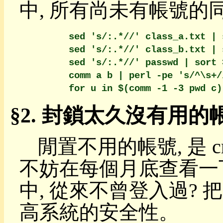
中, 所有尚未有帳號的
宮
迷
宮
        sed 's/:.*//' class_a.txt | s
積
木
        sed 's/:.*//' class_b.txt | s
誰
        sed 's/:.*//' passwd | sort >
常
        comm a b | perl -pe 's/^\s+//
上
機?
網
封鎖太久沒有用的
頁
做
簡
閒置不用的帳號, 是 c
報
tidy
不妨在每個月底查看一
網
頁
編
中, 從來不曾登入過? 
碼
客
高系統的安全性。
製