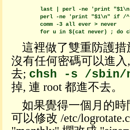
Regexp
目
        last | perl -ne 'print "$1\n
錄
        perl -ne 'print "$1\n" if /^
比
        comm -3 all ever > never

較
聯
集
這裡做了雙重防護措
差
集
沒有任何密碼可以進入, 只
附
錄
去;
chsh -s /sbin/
GUI
求
掉, 連 root 都進不去。
生
基
本
如果覺得一個月的時間
指
令
可以修改 /etc/logrotate.c
阿
貴