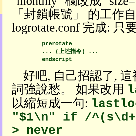
"monthly" 欄改成 "s
管
理
「封鎖帳號」 的工作自
我
logrotate.conf 完成:
的
部
落
        prerotate

格:
        ... (上述指令) ...

人
權
玩
好吧, 自己招認了, 
具
詞強說愁。 如果改用
l
快
速
以縮短成一句:
lastlo
跳
到:
"$1\n" if /^(s\d+
社
群
> never
活