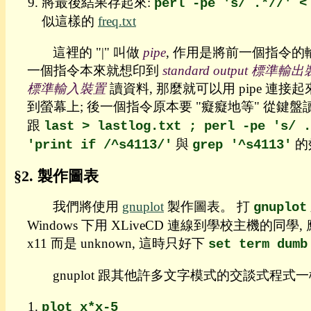
將最後結果存起來:
perl -pe 's/ .*//' <
宮
似這樣的
freq.txt
迷
宮
積
這裡的 "|" 叫做
pipe
, 作用是將前一個指令的
木
一個指令本來就想印到
standard output 標準輸
誰
標準輸入裝置
讀資料, 那麼就可以用 pipe 連
常
到螢幕上; 後一個指令原本要 "癡癡地等" 從鍵盤
上
機?
跟
last > lastlog.txt ; perl -pe 's/ .
網
與
的
'print if /^s4113/'
grep '^s4113'
頁
做
製作圖表
簡
報
我們將使用
gnuplot
製作圖表。 打
gnuplot
tidy
Windows 下用 XLiveCD 連線到學校主機的同學, 應該會看到
網
頁
x11 而是 unknown, 這時只好下
set term dumb
編
碼
gnuplot 跟其他許多文字模式的交談式程式一樣,
客
製
plot x*x-5