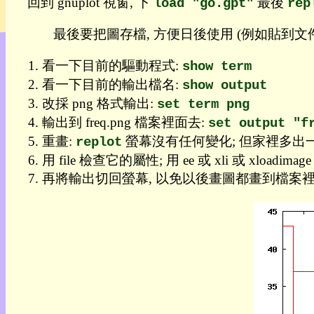
回到 gnuplot 視窗, 下
最後
管
load "go.gpt"
rep
理
最後要把圖存檔, 方便日後使用 (例如貼到文
我
看一下目前的驅動程式:
show term
的
部
看一下目前的輸出檔名:
show output
落
改採 png 格式輸出:
set term png
格:
輸出到 freq.png 檔案裡面去:
set output "f
人
權
重畫:
螢幕沒有任何變化; 但家裡多出一個 f
replot
用 file 檢查它的屬性; 用 ee 或 xli 或 xloadima
玩
再將輸出切回螢幕, 以免以後畫圖都畫到檔案裡
具
快
速
跳
到:
社
群
活