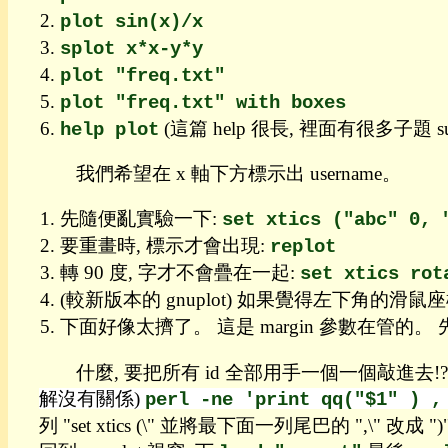
Regexp
plot sin(x)/x
目
錄
splot x*x-y*y
比
plot "freq.txt"
較
plot "freq.txt" with boxes
聯
(這篇 help 很長, 裡面有很多子題 
help plot
集
差
集
我們希望在 x 軸下方標示出 username。
附
先隨便亂實驗一下:
set xtics ("abc" 0, 
錄
要重畫時, 標示才會出現:
replot
GUI
轉 90 度, 字才不會疊在一起:
set xtics rot
求
(較新版本的 gnuplot) 如果覺得左下角的滑鼠
生
基
下面好像太擠了。 這是 margin 參數在管的。
本
指
什麼, 要把所有 id 全部用手一個一個敲進去!?
令
解沒有關係)
perl -ne 'print qq("$1" ) ,
阿
列 "set xtics (\" 並將最下面一列尾巴的 ",
貴