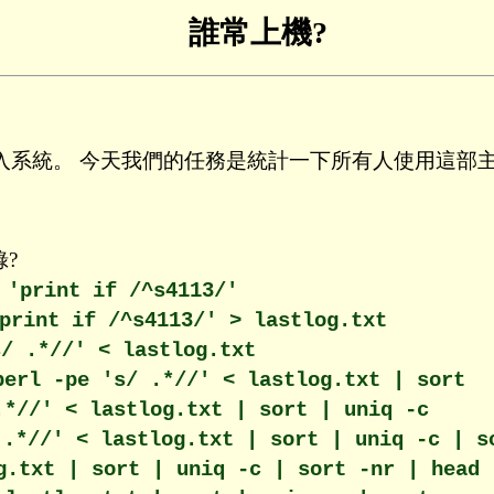
誰常上機?
入系統。 今天我們的任務是統計一下所有人使用這部主
?
 'print if /^s4113/'
print if /^s4113/' > lastlog.txt
s/ .*//' < lastlog.txt
perl -pe 's/ .*//' < lastlog.txt | sort
.*//' < lastlog.txt | sort | uniq -c
 .*//' < lastlog.txt | sort | uniq -c | s
g.txt | sort | uniq -c | sort -nr | head 