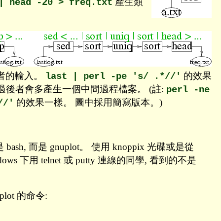
產生類
| head -20 > freq.txt
後者的輸入。
的效果
last | perl -pe 's/ .*//'
過後者會多產生一個中間過程檔案。 (註:
perl -ne
的效果一樣。 圖中採用簡寫版本。)
//'
 而是 gnuplot。 使用 knoppix 光碟或是從
ndows 下用 telnet 或 putty 連線的同學, 看到的不是
ot 的命令: