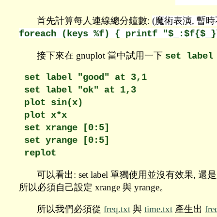
首先計算每人連線總分鐘數:
(魔術表演, 暫
foreach (keys %f) { printf "$_:$f{$_
接下來在 gnuplot 當中試用一下
set label
set label "good" at 3,1

set label "ok" at 1,3

plot sin(x)

plot x*x

set xrange [0:5]

set yrange [0:5]

可以看出: set label 單獨使用並沒有效果, 還
所以必須自己設定 xrange 與 yrange。
所以我們必須從
freq.txt
與
time.txt
產生出
fre