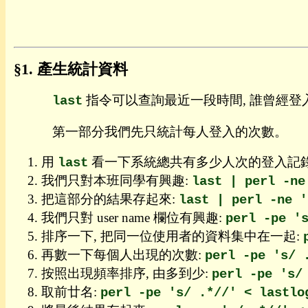
命
令
列
讀
產生統計資料
本
目
指令可以查詢最近一段時間, 誰曾經登
last
錄
前
第一部分我們先只統計每人登入的次數。
言
瀏
用
看一下系統總共有多少人次的登入記錄
last
覽
我們只對本班同學有興趣:
last | perl -ne
套
把這部分的結果存起來:
last | perl -ne '
件
圖
我們只對 user name 欄位有興趣:
perl -pe '
片
排序一下, 把同一位使用者的資料集中在一起:
整
再數一下每個人出現的次數:
perl -pe 's/ 
形
老
按照出現頻率排序, 由多到少:
perl -pe 's/
鼠
取前廿名:
perl -pe 's/ .*//' < lastlo
迷