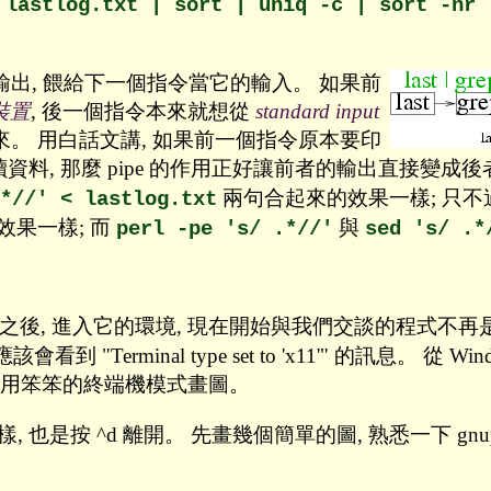
 lastlog.txt | sort | uniq -c | sort -nr 
輸出, 餵給下一個指令當它的輸入。 如果前
出裝置
, 後一個指令本來就想從
standard input
接起來。 用白話文講, 如果前一個指令原本要印
讀資料, 那麼 pipe 的作用正好讓前者的輸出直接變成
兩句合起來的效果一樣; 只不
*//' < lastlog.txt
效果一樣; 而
與
perl -pe 's/ .*//'
sed 's/ .*
之後, 進入它的環境, 現在開始與我們交談的程式不再是 bash,
 "Terminal type set to 'x11'" 的訊息。 從 Wi
用笨笨的終端機模式畫圖。
 也是按 ^d 離開。 先畫幾個簡單的圖, 熟悉一下 gnupl