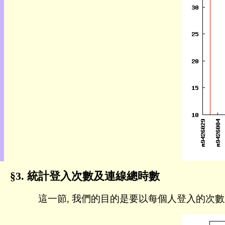
動
本
層
目
錄
上
層
目
錄
此
頁
@
朝
陽
English
統計登入次數及連線總時數
這一節, 我們的目的是要以每個人登入的次數及