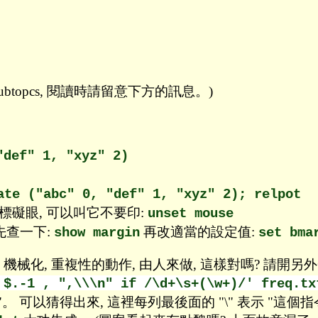
subtopcs, 閱讀時請留意下方的訊息。)
"def" 1, "xyz" 2)
ate ("abc" 0, "def" 1, "xyz" 2); relpot
座標礙眼, 可以叫它不要印:
unset mouse
 先查一下:
再改適當的設定值:
show margin
set bma
 機械化, 重複性的動作, 由人來做, 這樣對嗎? 請開另外一
 $.-1 , ",\\\n" if /\d+\s+(\w+)/' freq.tx
\" 改成 ")"。 可以猜得出來, 這裡每列最後面的 "\" 表