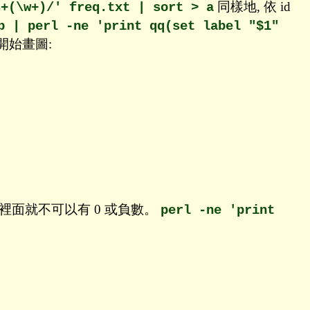
同樣地, 依 id
s+(\w+)/' freq.txt | sort > a
b | perl -ne 'print qq(set label "$1"
 開始畫圖:
 資料裡面就不可以有 0 或負數。
perl -ne 'print