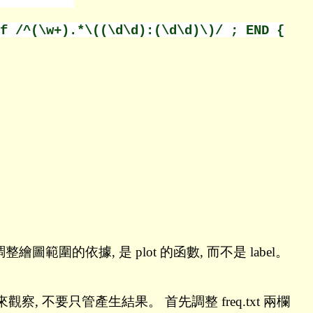
f /^(\w+).*\((\d\d):(\d\d)\)/ ; END {
整繪圖範圍的依據, 是 plot 的函數, 而不是 label。
察, 不要只管產生結果。 首先調整 freq.txt 兩欄