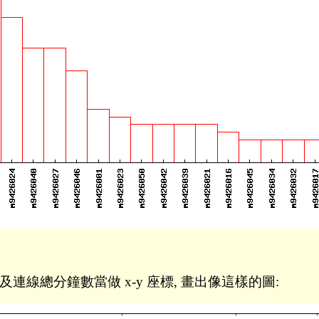
連線總分鐘數當做 x-y 座標, 畫出像這樣的圖: