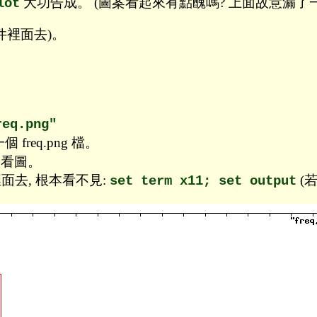
大功告成。 (圖案看起來有點醜嗎? 上面故意漏了一
lot
件裡面去)。
req.png"
req.png 檔。
ge 看圖。
面去, 根本看不見:
(若
set term x11; set output