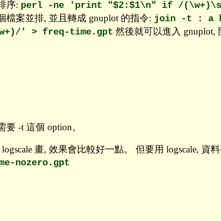
 排序:
perl -ne 'print "$2:$1\n" if /(\w+)\
案並排, 並且轉成 gnuplot 的指令:
join -t : a 
然後就可以進入 gnuplot,
w+)/' > freq-time.gpt
 -t 這個 option。
cale 畫, 效果會比較好一點。 但要用 logscale,
me-nozero.gpt