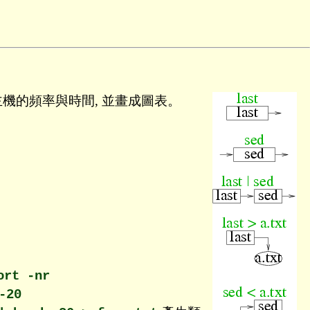
機的頻率與時間, 並畫成圖表。
ort -nr
-20