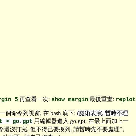
再查看一次:
最後重畫:
rgin 5
show margin
replot
個命令列視窗, 在 bash 底下:
(魔術表演, 暫時不理
用編輯器進入 go.gpt, 在最上面加上一
t > go.gpt
示 "這個指令還沒打完, 但不得已要換列, 請暫時先不要處理"。