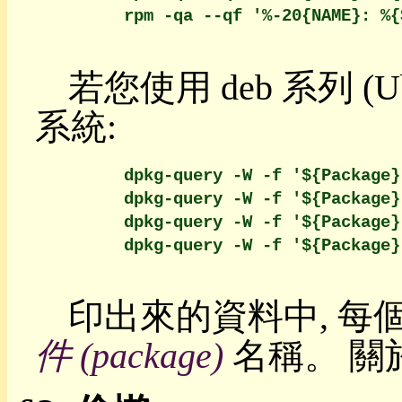
宮
        rpm -qa --qf '%-20{NAME}: %{
迷
宮
積
若您使用 deb 系列 (Ubunt
木
誰
系統:
常
上
機?
        dpkg-query -W -f '${Package}
網
        dpkg-query -W -f '${Package}
頁
做
        dpkg-query -W -f '${Package}
簡
        dpkg-query -W -f '${Package}
報
tidy
網
印出來的資料中, 
頁
編
件 (package)
名稱。 關於 
碼
客
製