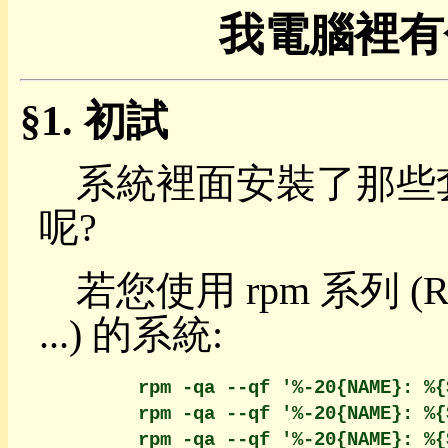
我電腦裡有
命
令
列
讀
初試
本
目
錄
系統裡面安裝了那些套件呢
前
言
呢?
瀏
覽
套
若您使用 rpm 系列 (RedHa
件
圖
...) 的系統:
片
整
形
        rpm -qa --qf '%-20{NAME}: %{
老
        rpm -qa --qf '%-20{NAME}: %{
鼠
迷
        rpm -qa --qf '%-20{NAME}: %{