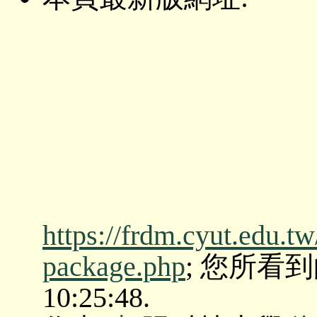
https://frdm.cyut.edu.t
package.php
; 您所看到的版
10:25:48.