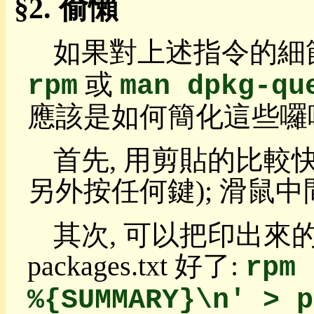
偷懶
Regexp
目
錄
如果對上述指令的細節
比
較
或
rpm
man dpkg-qu
聯
集
差
應該是如何簡化這些囉
集
附
首先, 用剪貼的比較快
錄
另外按任何鍵); 滑鼠
GUI
求
生
其次, 可以把印出來
基
本
packages.txt 好了:
指
rpm 
令
阿
%{SUMMARY}\n' > p
貴