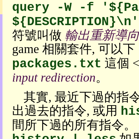
管
query -W -f '${Pa
理
${DESCRIPTION}\n'
我
的
符號叫做
輸出重新導向 outp
部
落
game 相關套件, 可以下
格:
人
這個 
packages.txt
權
玩
input redirection
。
具
其實, 最近下過的指
快
速
出過去的指令, 或用
hi
跳
到:
社
間所下過的所有指令。 
群
活
如果