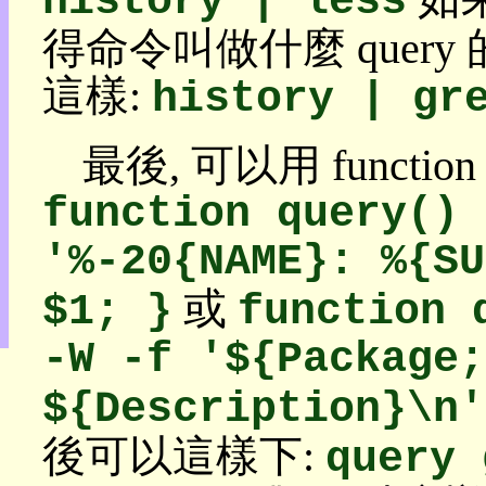
history | less
動
本
得命令叫做什麼 query
層
目
這樣:
history | gr
錄
上
層
最後, 可以用 funct
目
錄
function query() 
此
頁
'%-20{NAME}: %{SU
@
朝
或
$1; }
function 
陽
English
-W -f '${Package;
${Description}\n'
後可以這樣下:
query 