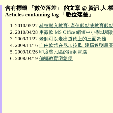
含有標籤 「數位落差」 的文章 @ 資訊.人.權
我
Articles containing tag 「數位落差」
的
部
2010/05/22
科技融入教育: 產值觀點或教育觀點
落
2010/04/28
用微軟 MS Office 縮短中小
格:
人
2009/11/22
老師可以走出道德上的三面為難
權
2009/11/16
自由軟體在尼加拉瓜: 建構透明農
2009/10/26
印度貧民區的牆洞電腦
玩
具
2008/04/19
偏鄉教育宅急便
快
速
跳
到:
社
群
活
動
本