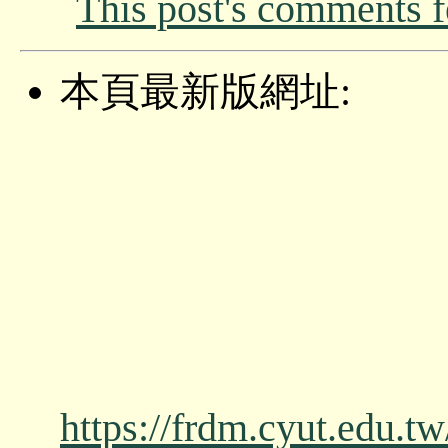
This post's comments 
本頁最新版網址:
https://frdm.cyut.edu.t