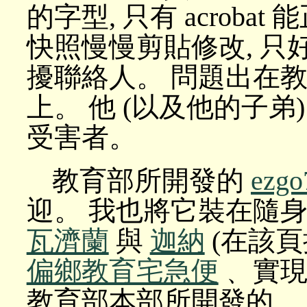
的字型, 只有 acroba
快照慢慢剪貼修改, 只
擾聯絡人。 問題出在教
上。 他 (以及他的子
受害者。
教育部所開發的
ezg
迎。 我也將它裝在隨身
瓦濟蘭
與
迦納
(在該頁搜
偏鄉教育宅急便
﹑ 實
教育部本部所開發的﹑