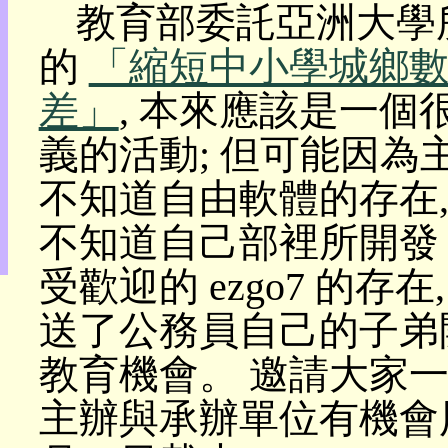
教育部委託亞洲大學
目
錄
的
「縮短中小學城鄉
上
層
差」
, 本來應該是一個
目
錄
義的活動; 但可能因為
此
頁
不知道自由軟體的存在,
@
朝
不知道自己部裡所開發
陽
English
受歡迎的 ezgo7 的存
送了公務員自己的子弟
教育機會。 邀請大家一
主辦與承辦單位有機會用