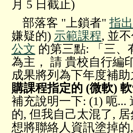
月 5 日截止)
部落客 "上鎖者"
指出
嫌疑的)
示範課程
, 並
公文
的第三點: 「三
為主， 請 貴校自行
成果將列為下年度補助
購課程指定的 (微軟) 
補充說明一下: (1) 呃
的, 但我自己太混了, 居
想將聯絡人資訊塗掉的, 