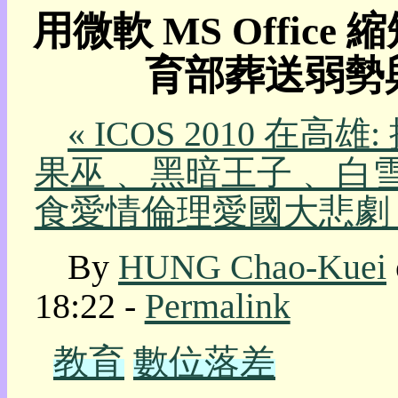
用微軟 MS Offic
我
的
育部葬送弱勢
部
落
格:
人
« ICOS 2010 
權
果巫﹑ 黑暗王子﹑ 白雪公
玩
具
食愛情倫理愛國大悲劇 
快
速
By
HUNG Chao-Kuei
跳
到:
18:22 -
Permalink
社
群
活
教育
數位落差
動
本
層