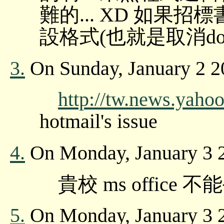
難的... XD 如果招
設格式(也就是取消d
3.
On Sunday, January 2 2
http://tw.news.yahoo.
hotmail's issue
4.
On Monday, January 3 2
貴校 ms offic
5.
On Monday, January 3 