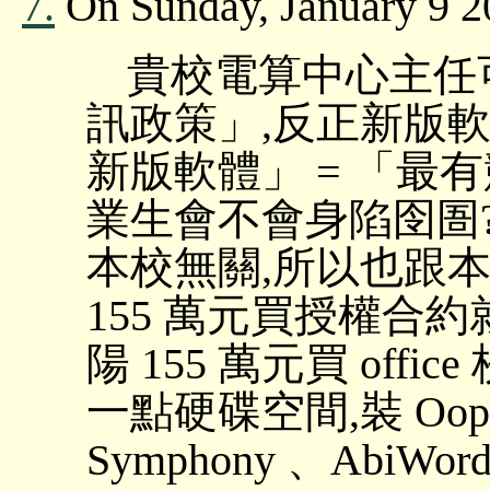
7.
On Sunday, January 9 20
貴校電算中心主任
訊政策」,反正新版
新版軟體」 = 「最
業生會不會身陷囹圄?
本校無關,所以也跟
155 萬元買授權合
陽 155 萬元買 of
一點硬碟空間,裝 Oopeno
Symphony 、AbiWord 、