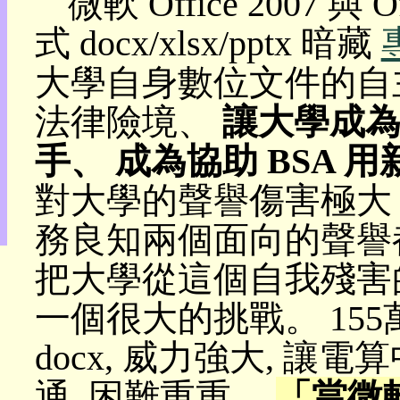
微軟 Office 2007 與
目
式 docx/xlsx/pptx 暗藏
錄
上
大學自身數位文件的自
層
目
法律險境、
讓大學成為新
錄
此
頁
手、 成為協助 BSA 用新
@
朝
對大學的聲譽傷害極大 
陽
English
務良知兩個面向的聲譽都
把大學從這個自我殘害
一個很大的挑戰。 15
docx, 威力強大, 
通, 困難重重。
「當微