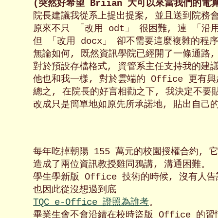
(突然好希望 Briian 大可以來當我們的電

院長建議我從系上提出提案, 並且送到院務
原來不只 「改用 odt」 很困難, 連 「沿用 
但 「改用 docx」 卻不需要這麼複雜的程序
無論如何, 既然資訊學院已經開了一條通路,
對於預設存檔格式, 資管系主任支持我的建議;
他也和我一樣, 對於雲端的 Office 更有興趣。
總之, 在院長的好言相勸之下, 我決定不要
改成只是簡單地如原先所承諾地, 貼出自己的
每年吃掉朝陽 155 萬元的校園授權合約, 它的
造成了兩位資訊教授雞同鴉講, 溝通困難。

學生學新版 Office 技術的時候, 沒有人告
也因此從沒想過到底 
TQC e-Office 證照為誰考
。

畢業生會不會沿續在校時盜版 Office 的習慣