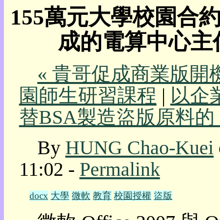
155萬元大學校園合約的
我
的
成的電算中心主
部
落
格:
人
« 貴哥促成商業版
權
園師生研習課程
|
以企
玩
具
替BSA製造盜版原料的 MS
快
速
By
HUNG Chao-Kuei
跳
到:
11:02 -
Permalink
社
群
活
docx
大學
微軟
教育
校園授權
盜版
動
本
層