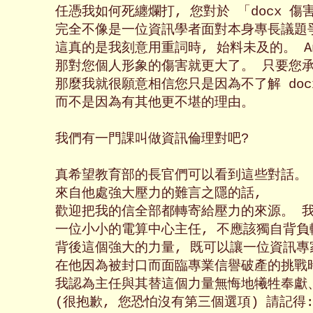
任憑我如何死纏爛打, 您對於 「docx 傷
完全不像是一位資訊學者面對本身專長議題爭
這真的是我刻意用重詞時, 始料未及的。 And
那對您個人形象的傷害就更大了。 只要您承認
那麼我就很願意相信您只是因為不了解 doc
而不是因為有其他更不堪的理由。

我們有一門課叫做資訊倫理對吧?

真希望教育部的長官們可以看到這些對話。 
來自他處強大壓力的難言之隱的話,

歡迎把我的信全部都轉寄給壓力的來源。 我
一位小小的電算中心主任, 不應該獨自背負
背後這個強大的力量, 既可以讓一位資訊專
在他因為被封口而面臨專業信譽破產的挑戰時,
我認為主任與其替這個力量無悔地犧牲奉獻、
(很抱歉, 您恐怕沒有第三個選項) 請記得