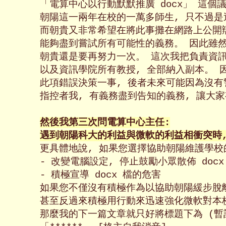
「電算中心以行動默默推廣 docx」 這個
朝陽這一兩年在校的一萬多師生, 只不過是
而朝貴又非常希望在將此事攤在網路上公開辯
能夠盡到嘗試所有可能性的義務。 因此雖然
朝貴還是要再努力一次。 這次我把負責資訊
以及資訊學院所有教授, 全部納入副本。 因為
此項錯誤決策一事, 後者未來可能因為沒有
指控者我, 有義務盡到告知的義務, 讓大家有
然後我第三次問電算中心主任:

遇到朝陽科大的利益與微軟的利益相衝突時,

更具體地說, 如果您選擇協助朝陽維護學校的
- 改變電腦設定, 停止鼓勵小眾散佈 docx 
- 積極宣導 docx 檔的危害

如果您不僅沒有積極作為以協助朝陽緩步脫離微
甚至反過來積極用行動來迅速強化微軟對本校的
那麼我的下一篇文章就只好將標題下為 (暫訂