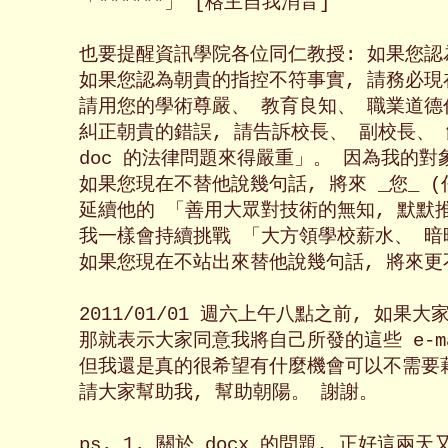
「******」 [格主自我消音]

也要提醒資訊學院各位同仁教授: 如果您認
如果您認為朝貴的指控不符事實, 請務必現
請用您的學術尊嚴、 教育良知、 職業道德作為
糾正朝貴的錯誤, 請告訴校長、 副校長、 館
doc 的法律問題來得嚴重」。 因為我的對象
如果您現在不替他說幾句話, 將來 _您_ (
延續他的 「善用大眾對技術的無知, 默默推廣
我一樣會持續挑戰 「大方領學校薪水、 暗
如果您現在不站出來替他說幾句話, 將來更
2011/01/01 週六上午八點之前, 如果大
那就表示大家同意我將自己所發的這些 e-ma
但我還是真的很希望有什麼機會可以不需要藉
請大家幫助我, 幫助朝陽。 謝謝。

ps. 1. 關於 docx 的問題, 正好這兩天