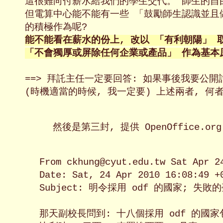
這很難向付薪水給我們的學生交代。 師生的自由
但電算中心能不能有一些 「鼓勵師生認識並且
的積極作為呢? 
能不能看在薪水的份上, 改以 「有利朝陽」 取
「不會獨厚或屏除任何企業或產品」 作為基本
==> 拜託主任一定要回答: 如果事後我要公開
(時機適當的時候, 我一定要) 上述兩者, 何者
然後是第三封, 提供 OpenOffice.org
From ckhung@cyut.edu.tw Sat Apr 24
Date: Sat, 24 Apr 2010 16:08:49 +0
Subject: 明令採用 odf 的國家; 失
那天副校長問到: 十八個採用 odf 的國家包