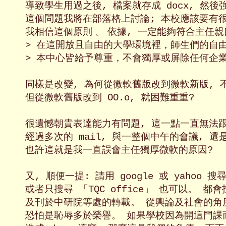
導致學生用過之後, 檔案就存成 docx, 然後強
這個問題我將在部落格上討論; 本校應該要有很
我相信這個原則﹑ 依據, 一定能夠符合主任親口
> 在這開放且自由的大學環境裡，師生們的自由
> 本中心皆給予尊重，不會獨厚或屏除任何企業
同樣是改變, 為何從微軟舊版改到微軟新版, 不
但從微軟舊版改到 OO.o, 就困難重重?

很遺憾朝貴表達能力有問題, 這一點一直無法跟
經過多次的 mail, 與一整個中午的會議, 
也許這就是我一直誤會主任獨厚微軟的原因?

又, 順便一提: 請用 google 或 yahoo 搜尋 
或者只搜尋 「TQC office」 也可以。 都
及刊於中研院等處的轉載。 從輿論及社會的角度來看,
恐怕是恥辱多於榮譽。 如果學校因為開這門課而讓 O