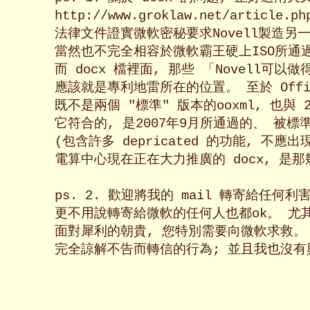
http://www.groklaw.net/article.php
法律文件證實微軟密秘要求Novell製造另一個
當然也不完全相容於微軟霸王硬上ISO所通過的
而 docx 檔裡面, 那些 「Novell可以
應該就是專利地雷所在的位置。 至於 Office 
既不是兩個 "標準" 版本的ooxml, 也與 20
它符合的, 是2007年9月所通過的、 被標
(包含許多 depricated 的功能, 不應
電算中心現在正在大力推廣的 docx, 是那幾
ps. 2. 歡迎將我的 mail 轉寄給任何
更不用說轉寄給微軟的任何人也都ok。 尤其如
面對犀利的朝貴, 您特別需要向微軟求救。 
完全諒解不告而轉信的行為; 並且我也沒有