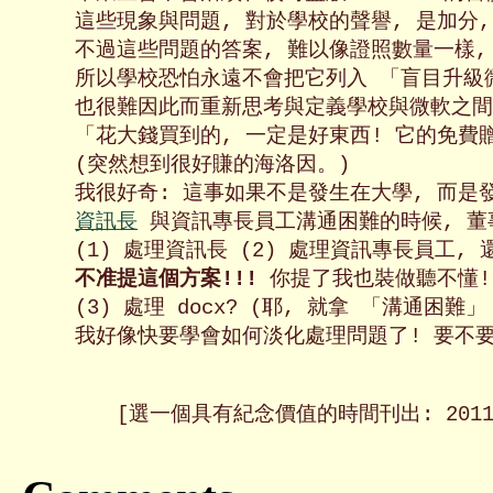
這些現象與問題, 對於學校的聲譽, 是加分, 
不過這些問題的答案, 難以像證照數量一樣, 
所以學校恐怕永遠不會把它列入 「盲目升級微
也很難因此而重新思考與定義學校與微軟之間
「花大錢買到的, 一定是好東西! 它的免費贈
(突然想到很好賺的海洛因。)

我很好奇: 這事如果不是發生在大學, 而是發生
資訊長
 與資訊專長員工溝通困難的時候, 董
不准提這個方案!!!
 你提了我也裝做聽不懂!)
(3) 處理 docx? (耶, 就拿 「溝通困難
我好像快要學會如何淡化處理問題了! 要不要
[選一個具有紀念價值的時間刊出: 2011/1