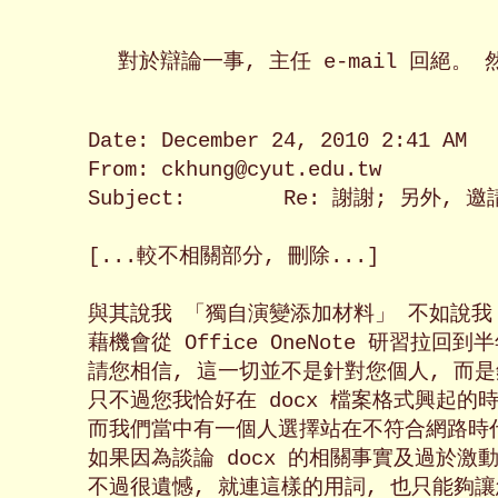
對於辯論一事, 主任 e-mail 回絕。 
Date: December 24, 2010 2:41 AM

From: ckhung@cyut.edu.tw

Subject:	Re: 謝謝; 另外, 邀請主任公開辯論學校應該採用 docx、 doc、 還是 odt 格式存檔

[...較不相關部分, 刪除...]

與其說我 「獨自演變添加材料」 不如說我 
藉機會從 Office OneNote 研習拉回到半
請您相信, 這一切並不是針對您個人, 而是針
只不過您我恰好在 docx 檔案格式興起的時
而我們當中有一個人選擇站在不符合網路時代
如果因為談論 docx 的相關事實及過於激
不過很遺憾, 就連這樣的用詞, 也只能夠讓您