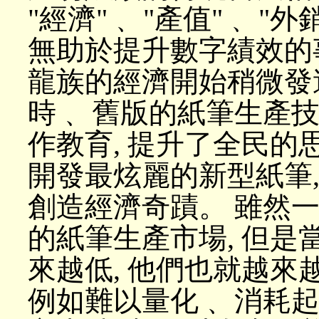
"經濟"﹑ "產值"﹑ "外
無助於提升數字績效的
龍族的經濟開始稍微發
時﹑ 舊版的紙筆生產技
作教育, 提升了全民的
開發最炫麗的新型紙筆,
創造經濟奇蹟。 雖然
的紙筆生產市場, 但是
來越低, 他們也就越
例如難以量化﹑ 消耗