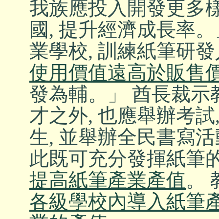
我族應投入開發更多樣
國, 提升經濟成長率
業學校, 訓練紙筆研發
使用價值遠高於販售
發為輔。」 酋長裁示
才之外, 也應舉辦考試
生, 並舉辦全民書寫活
此既可充分發揮紙筆的
提高紙筆產業產值
。
各級學校內導入紙筆產