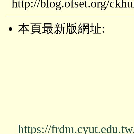
http://blog.ofset.org/ck
本頁最新版網址:
https://frdm.cyut.edu.t