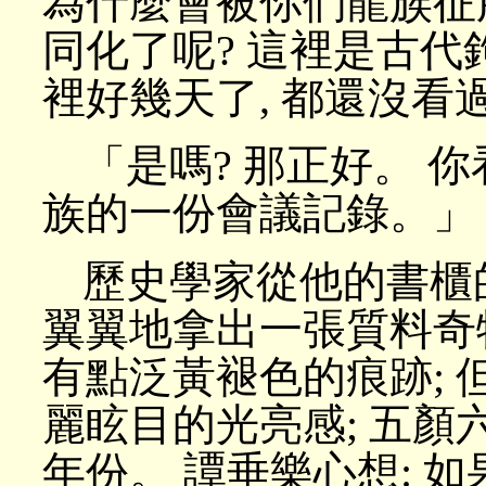
為什麼會被你們龍族征
同化了呢? 這裡是古代
裡好幾天了, 都還沒看
「是嗎? 那正好。 
族的一份會議記錄。」
歷史學家從他的書櫃
翼翼地拿出一張質料奇
有點泛黃褪色的痕跡;
麗眩目的光亮感; 五
年份。 譚垂樂心想: 