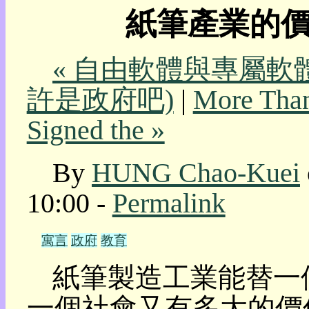
紙筆產業的價值
我
的
部
« 自由軟體與專屬軟體
落
格:
許是政府吧)
|
More Than
人
權
Signed the »
玩
具
By
HUNG Chao-Kuei
快
速
10:00 -
Permalink
跳
到:
社
寓言
政府
教育
群
活
紙筆製造工業能替一
動
本
一個社會又有多大的價值
層