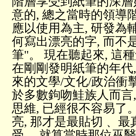
階層享受到紙筆的深層
意的, 總之當時的領導
應以使用為主, 研發為輔
何寫出漂亮的字, 而
筆"。 現在聽起來, 這
在剛剛發明紙筆的年代
來的文學/文化/政治衝擊
於多數鉤吻鮭族人而言, 
思維, 已經很不容易了
亮, 那才是最貼切﹑ 
受。 就算當時那位巫醫