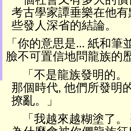
目
考古學家譚垂樂在他有
錄
上
些發人深省的結論。
層
目
錄
「你的意思是... 紙和
此
頁
臉不可置信地問龍族的
@
朝
陽
「不是龍族發明的。
English
那個時代, 他們所發明
撩亂。」
「我越來越糊塗了。