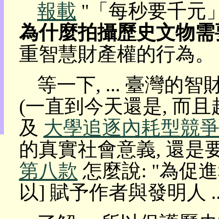
報載
"「每秒要千元
目
錄
為什麼拍攝歷史文物需
上
層
重智慧財產權的行為。
目
錄
此
等一下, ... 臺灣
頁
@
(一直到今天還是, 而且
朝
陽
及
大學追逐內耗型競
English
的真實社會意義, 還是
第八款
怎麼說: "為促
以] 賦予作者與發明人 .