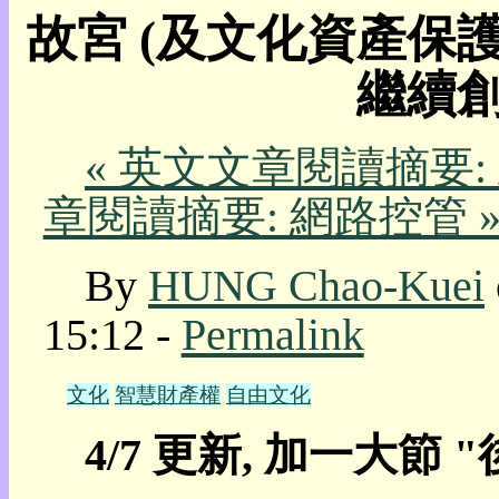
故宮 (及文化資產保
我
的
繼續
部
落
格:
人
« 英文文章閱讀摘要
權
章閱讀摘要: 網路控管 
玩
具
By
HUNG Chao-Kuei
快
速
15:12 -
Permalink
跳
到:
社
文化
智慧財產權
自由文化
群
活
4/7 更新, 加一大節 
動
本
層