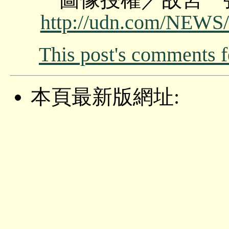
http://udn.com/NEW
This post's comments 
本頁最新版網址: