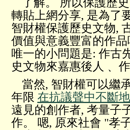
了解。 所以保護歷史
轉貼上網分享, 是為了
智財權保護歷史文物,
價值與意義豐富的作品呢
唯一的小問題是: 作
史文物來嘉惠後人﹑ 
當然, 智財權可以繼承
年限
在抗議聲中不斷
遠見的創作者, 考量子子
作。 嗯, 原來社會 "孝