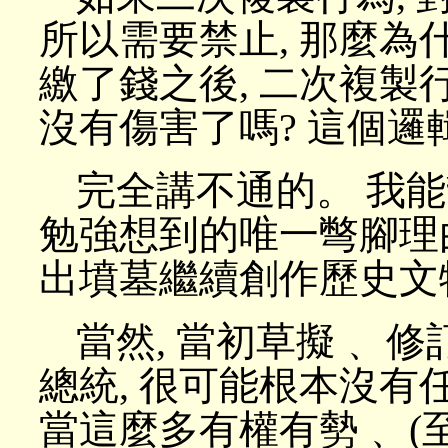
所以需要禁止, 那麼為
繳了錢之後, 二次複製行為
沒有傷害了嗎? 這個邏
完全講不通的。 我
勉強想到的唯一彆腳理由
出墳墓繼續創作歷史文
當然, 當初草擬﹑ 
總統, 很可能根本沒有
當這麼多有權有勢﹑ (