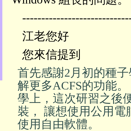
目
錄
----------------------------
上
層
目
江老您好
錄
此
頁
您來信提到
@
朝
陽
首先感謝2月初的種
English
解更多ACFS的功能
學上，這次研習之後
裝， 讓想使用公用電
使用自由軟體。