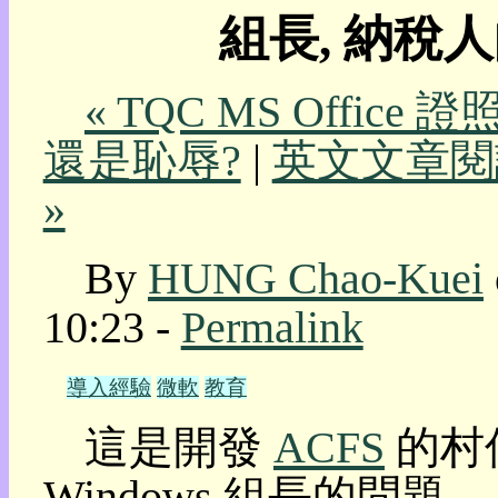
組長, 納稅人
我
的
部
« TQC MS Office
落
格:
還是恥辱?
|
英文文章閱
人
權
»
玩
具
By
HUNG Chao-Kuei
快
速
10:23 -
Permalink
跳
到:
社
導入經驗
微軟
教育
群
活
這是開發
ACFS
的村
動
本
Windows 組長的問
層