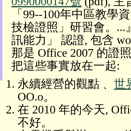
0990000147號
(pdf),
目
「99--100年中區教
錄
上
技檢證照」研習會。...
層
目
訊能力」 認證, 包含 word,
錄
此
頁
那是 Office 2007 的
@
朝
把這些事實放在一起:
陽
English
永續經營的觀點﹑
世
OO.o。
在 2010 年的今天, Of
不好。