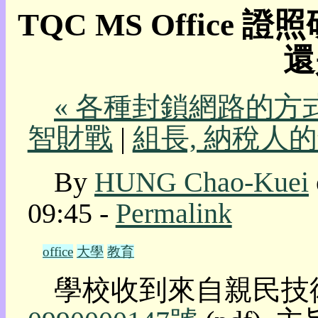
TQC MS Office 
我
的
還
部
落
格:
人
« 各種封鎖網路的方
權
智財戰
|
組長, 納稅人的
玩
具
By
HUNG Chao-Kuei
快
速
09:45 -
Permalink
跳
到:
社
office
大學
教育
群
活
學校收到來自親民技
動
本
層