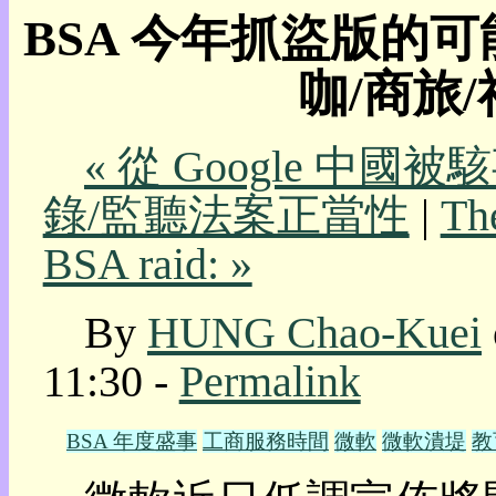
BSA 今年抓盜版的可
我
的
咖/商旅/社
部
落
格:
人
« 從 Google 
權
錄/監聽法案正當性
|
The
玩
具
BSA raid: »
快
速
By
HUNG Chao-Kuei
跳
到:
11:30 -
Permalink
社
群
活
BSA 年度盛事
工商服務時間
微軟
微軟潰堤
教
動
本
層