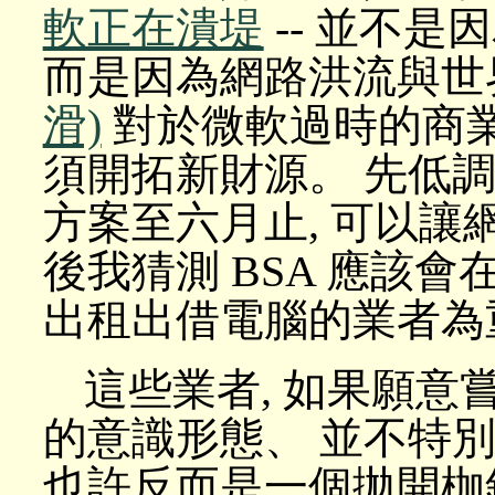
軟正在潰堤
-- 並不是因為
而是因為網路洪流與世
滑)
對於微軟過時的商業
須開拓新財源。 先低調
方案至六月止, 可以讓
後我猜測 BSA 應該會
出租出借電腦的業者為重
這些業者, 如果願意
的意識形態、 並不特別
也許反而是一個拋開枷