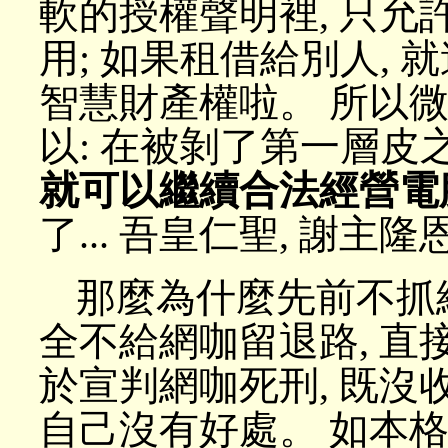
軟的授權聲明裡, 只允許你
用; 如果租借給別人, 就
智慧財產權啦。 所以微
以: 在被剝了第一層皮
就可以繼續合法經營電
了... 吾皇仁聖, 謝主隆恩
那麼為什麼先前不抓
全不給網咖留退路, 直接
於宣判網咖死刑, 既沒收
自己沒有好處。 如本格