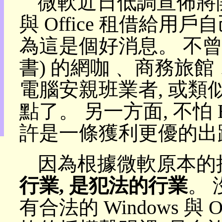
微軟近日低調宣佈將開放 
目
與 Office 租借給用戶
錄
上
為這是個好消息。 不曾認
層
目
書) 的網咖﹑ 商務旅
錄
此
頁
電腦安親班業者, 或類
@
朝
點了。 另一方面, 不怕 
陽
English
許是一條獲利更優的出
因為根據微軟原本的
行業, 是犯法的行業
。 
有合法的 Windows 與 O