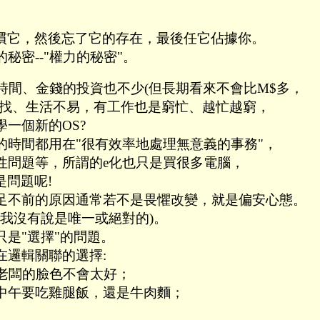
慣它，然後忘了它的存在，最後任它佔據你。
密--"權力的秘密"。
，時間、金錢的投資也不少(但長期看來不會比M$多，
難找、生活不易，有工作也是窮忙、越忙越窮，
一個新的OS?
時間都用在"很有效率地處理無意義的事務"，
性問題等，所謂的e化也只是買很多電腦，
是問題呢!
足不前的原因通常若不是畏懼改變，就是偏安心態。
意我沒有說是唯一或絕對的)。
是"選擇"的問題。
在邏輯關聯的選擇:
老闆的臉色不會太好；
中午要吃雞腿飯，還是牛肉麵；