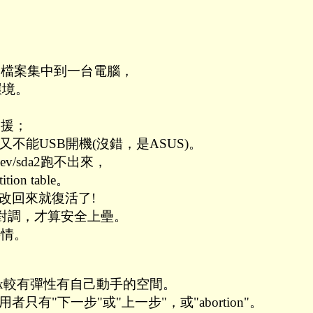
的檔案集中到一台電腦，
環境。
支援；
不能USB開機(沒錯，是ASUS)。
ev/sda2跑不出來，
n table。
x改回來就復活了!
對調，才算安全上壘。
事情。
nux較有彈性有自己動手的空間。
只有"下一步"或"上一步"，或"abortion"。