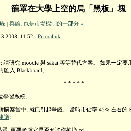
籠罩在大學上空的烏「黑板」塊
身碟
|
輿論, 也是市場機制的一部分 »
13 2008, 11:52 -
Permalink
 請研究 moodle 與 sakai 等等替代方案。 如果一定要用 B
匯入 Blackboard。
* * * * *
 數位學習系統。
 年的併購案當中, 就已引起爭議。 當時市佔率 45% 左右的 Bla
建議
:
質, 更要考慮它是否允許你抽換 cd。