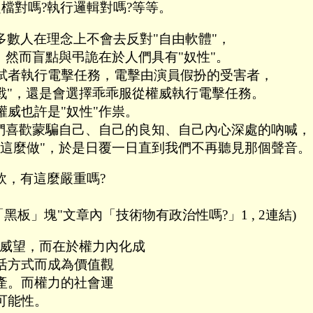
定檔對嗎?執行邏輯對嗎?等等。
數人在理念上不會去反對"自由軟體"，
，然而盲點與弔詭在於人們具有"奴性"。
試者執行電擊任務，電擊由演員假扮的受害者，
戰"，還是會選擇乖乖服從權威執行電擊任務。
威也許是"奴性"作祟。
我們喜歡蒙騙自己、自己的良知、自己內心深處的吶喊，
我這麼做"，於是日覆一日直到我們不再聽見那個聲音。
軟，有這麼嚴重嗎?
板」塊"文章內「技術物有政治性嗎?」1 , 2連結)
國威望，而在於權力內化成
活方式而成為價值觀
產。而權力的社會運
可能性。