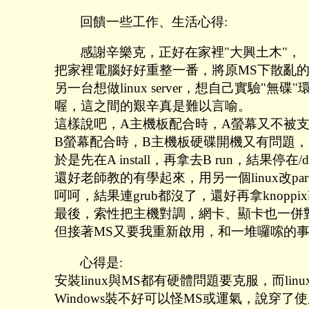
回饋一些工作、生活心得:
感謝辛樂克，正好在家裡"大興土木"，
把家裡電腦好好重整一番，將原MS下散亂
另一台想做linux server，想自己實驗"無碟"
喔，這之間的艱辛真是難以言喻。
這樣說吧，A主機板配合時，A螢幕又不被
B螢幕配合時，B主機板硬碟開機又有問題，又
於是先在A install，再拿去B run，結果停在/d
還好老師教的有學起來，用另一個linux改partitio
呵呵，結果連grub都沒了，還好再拿knoppi
最後，索性把主機對調，網卡、顯卡也一併
但接著MS又要我重新啟用，和一堆囉嗦的
心得是:
安裝linux與MS都有硬體問題要克服，而li
Windows裝不好可以怪MS或運氣，說穿了使用者