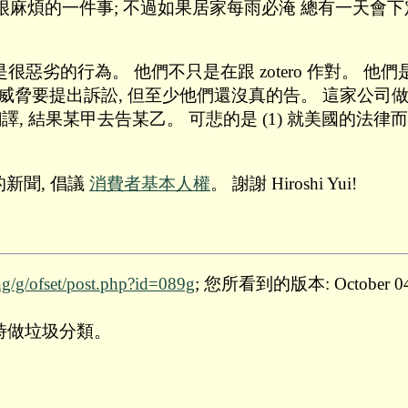
」 搬家是很麻煩的一件事; 不過如果居家每雨必淹 總有一
Reuters 的訴訟是很惡劣的行為。 他們不只是在跟 zoter
利威脅要提出訴訟, 但至少他們還沒真的告。 這家公司做
, 結果某甲去告某乙。 可悲的是 (1) 就美國的法律而
新聞, 倡議
消費者基本人權
。 謝謝 Hiroshi Yui!
ng/g/ofset/post.php?id=089g
; 您所看到的版本: October 04 2
棄時做垃圾分類。