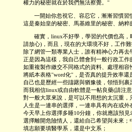
權力的秘密就在於我們無法察覺。"
一開始你忽視它、容忍它，漸漸習慣習
這是秦始皇的秘密、馬基維里的秘密、納粹的秘
確實，linux不好學，學習的代價也高
請放心)，而且，現在的大環境不好，工作
除了網管一類專業人士，誰有精神心力再去學
正是因為這樣，我自己體會到一般行政工作的
如重複製作繳交不同格式的資料、處理相容
將紙本表格"word化"，是否真的提升效率還
自己也是歷經一些躊躇與猶豫後，領悟到裹
而我相信linux或自由軟體是一帖良藥(請注
對一般大眾來說，是可以不用想的太沉重，只
人生是一連串的選擇，一連串具有內在或外
今天早上你選擇多睡10分鐘，你就應該預見
選擇離開危險情人，還給自己希望與未來；
填志願要填醫學系，還是中文系；