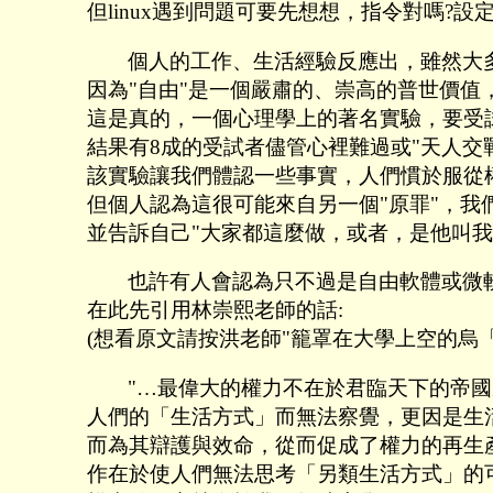
但linux遇到問題可要先想想，指令對嗎?設
個人的工作、生活經驗反應出，雖然大多
因為"自由"是一個嚴肅的、崇高的普世價值
這是真的，一個心理學上的著名實驗，要受
結果有8成的受試者儘管心裡難過或"天人交
該實驗讓我們體認一些事實，人們慣於服從權
但個人認為這很可能來自另一個"原罪"，
並告訴自己"大家都這麼做，或者，是他叫
也許有人會認為只不過是自由軟體或微
在此先引用林崇熙老師的話:
(想看原文請按洪老師"籠罩在大學上空的烏「黑
"…最偉大的權力不在於君臨天下的帝
人們的「生活方式」而無法察覺，更因是生
而為其辯護與效命，從而促成了權力的再生
作在於使人們無法思考「另類生活方式」的