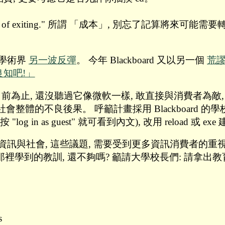
des the cost of exiting." 所謂 「成本」, 別忘了記算將
引發學術界
另一波反彈
。 今年 Blackboard 又以另一個
荒
知吧!」
少到目前為止, 還沒聽過它像微軟一樣, 敢直接與消費者為敵,
的不良後果。 呼籲計畫採用 Blackboard 的學校, 請三
按 "log in as guest" 就可看到內文), 改用 reload 或 
 資訊與社會, 這些議題, 需要受到更多資訊消費者的
那裡學到的教訓, 還不夠嗎? 籲請大學校長們: 請拿出
s