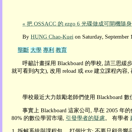
我
的
部
« 把 OSSACC 的 ezgo 6 光碟做成可開機隨
落
格:
By
HUNG Chao-Kuei
on Saturday, September 
人
權
壟斷
大學
專利
教育
玩
具
呼籲計畫採用 Blackboard 的學校, 請三思緩步;
就可看到內文), 改用 reload 或 exe 建立課程內容, 再
快
速
跳
到:
學校最近大力鼓勵老師們使用 Blackboard
社
群
事實上 Blackboard 這家公司, 早在 2005
活
80% 的數位學習市場,
引發學者的疑慮
。 有學者
動
本
拆解系統與課程包。 打個比方: 不要只顧音響品
層