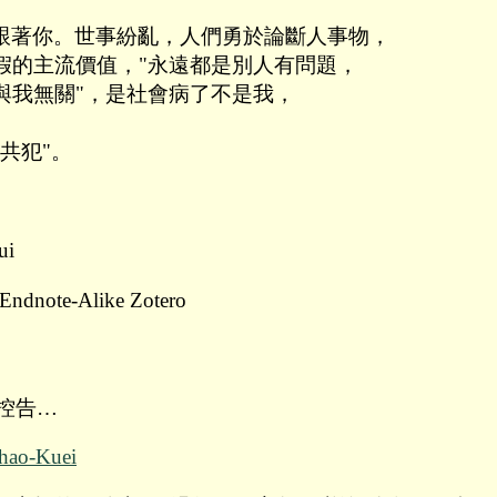
跟著你。世事紛亂，人們勇於論斷人事物，
假的主流價值，"永遠都是別人有問題，
與我無關"，是社會病了不是我，
共犯"。
ui
Endnote-Alike Zotero
 控告…
ao-Kuei