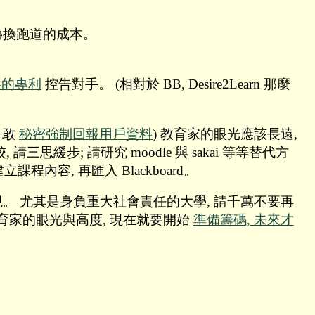
來可能需要轉換跑道的成本。
謬的專利
控告對手。 (相對於 BB, Desire2Learn 那麼
 敢
秘密強制回報用戶資料
) 教育家的眼光應該長遠,
思緩步; 請研究 moodle 與 sakai 等等替代方
exe 建立課程內容, 再匯入 Blackboard。
重視。 尤其是身負重大社會責任的大學, 請千萬不要再
教育家的眼光與高度, 現在就要開始
準備籌碼, 未來才