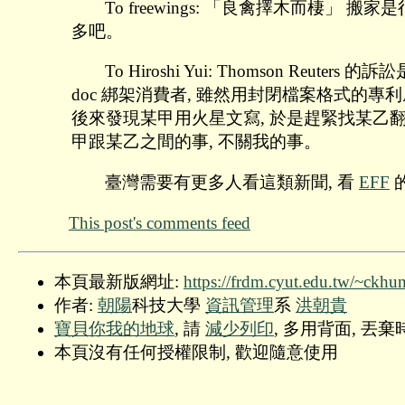
To freewings: 「良禽擇木而棲
多吧。
To Hiroshi Yui: Thomson 
doc 綁架消費者, 雖然用封閉檔案格式的專
後來發現某甲用火星文寫, 於是趕緊找某乙翻譯
甲跟某乙之間的事, 不關我的事。
臺灣需要有更多人看這類新聞, 看
EFF
的
This post's comments feed
本頁最新版網址:
https://frdm.cyut.edu.tw/~ckhu
作者:
朝陽
科技大學
資訊管理
系
洪朝貴
寶貝你我的地球
, 請
減少列印
, 多用背面, 丟
本頁沒有任何授權限制, 歡迎隨意使用