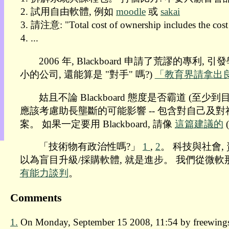
目
試用自由軟體, 例如
moodle
或
sakai
錄
請注意: "Total cost of ownership inclu
上
...
層
目
2006 年, Blackboard 申請了荒謬的專利, 
錄
小的公司, 還能算是 "對手" 嗎?)
「教育界請拿出良
此
頁
@
姑且不論 Blackboard 態度是否霸道 (至
朝
應該考慮助長壟斷的可能影響 -- 包含對自己及對社會整體
陽
案。 如果一定要用 Blackboard, 請像
這篇建議的
(
English
「技術物有政治性嗎?」
1
,
2
。 科技與社會,
以為盲目升級/採購軟體, 就是進步。 我們從微軟
有能力談判
。
Comments
1.
On Monday, September 15 2008, 11:54 by freewing