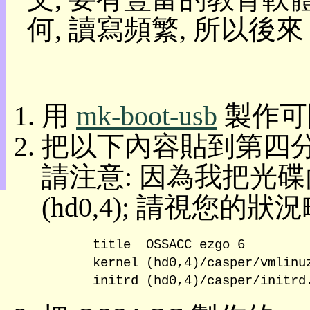
目
何, 讀寫頻繁, 所以後
錄
上
層
目
錄
此
用
mk-boot-usb
製作可
頁
@
把以下內容貼到第四分割的 /b
朝
陽
請注意: 因為我把光碟
English
(hd0,4); 請視您的
    title  OSSACC ezgo 6

    kernel (hd0,4)/casper/vmlinuz