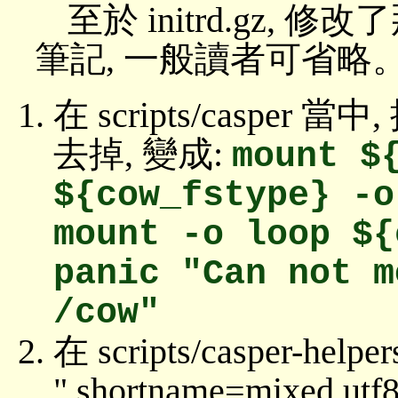
至於 initrd.gz,
筆記, 一般讀者可省略
在 scripts/casper 當
去掉, 變成:
mount $
${cow_fstype} -o
mount -o loop ${
panic "Can not m
/cow"
在 scripts/casper-hel
",shortname=mixed,u