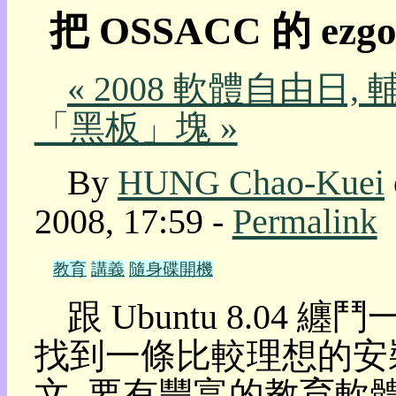
把 OSSACC 的 e
我
的
部
« 2008 軟體自由日,
落
格:
「黑板」塊 »
人
權
玩
By
HUNG Chao-Kuei
具
2008, 17:59 -
Permalink
快
速
跳
教育
講義
隨身碟開機
到:
社
跟 Ubuntu 8.04
群
活
找到一條比較理想的安
動
本
文, 要有豐富的教育軟體
層