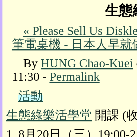
生態
我
的
部
« Please Sell Us Disk
落
格:
筆電桌機 - 日本人早就
人
權
玩
By
HUNG Chao-Kuei
具
11:30 -
Permalink
快
速
跳
活動
到:
社
群
生態綠樂活學堂
開課 (收
活
動
8月20日（三）19:00
本
層