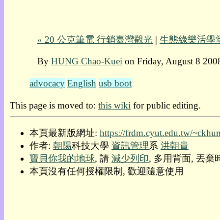
我
的
部
« 20 公克筆電 行銷臺灣觀光
|
生態綠樂活學堂
落
格:
By
HUNG Chao-Kuei
on Friday, August 8 200
人
權
advocacy
English
usb boot
玩
具
This page is moved to:
this wiki
for public editing.
快
本頁最新版網址:
https://frdm.cyut.edu.tw/~ckhu
速
作者:
朝陽
科技大學
資訊管理
系
洪朝貴
跳
到:
寶貝你我的地球
, 請
減少列印
, 多用背面, 丟
社
本頁沒有任何授權限制, 歡迎隨意使用
群
活
動
本
層