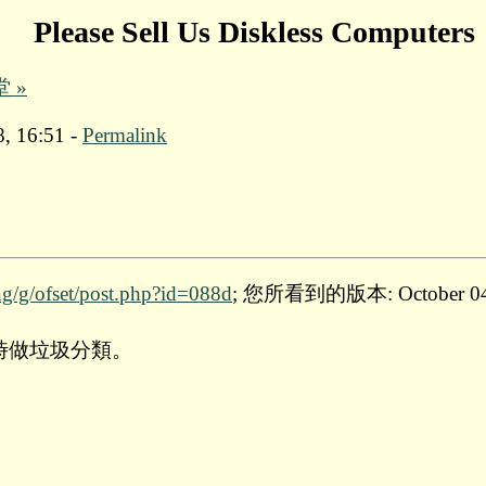
Please Sell Us Diskless Computers
 »
8, 16:51 -
Permalink
ng/g/ofset/post.php?id=088d
; 您所看到的版本: October 04 2
棄時做垃圾分類。