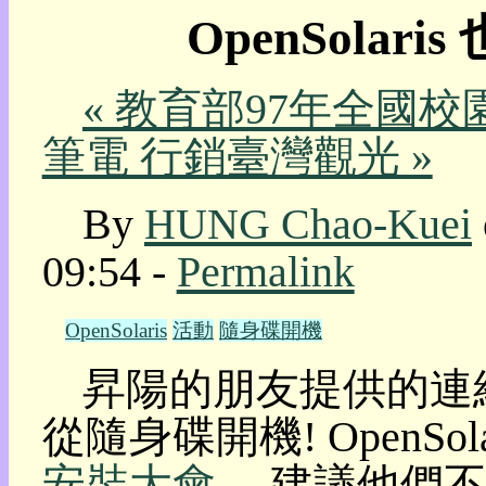
OpenSola
我
的
部
« 教育部97年全國
落
格:
筆電 行銷臺灣觀光 »
人
權
玩
By
HUNG Chao-Kuei
具
09:54 -
Permalink
快
速
跳
OpenSolaris
活動
隨身碟開機
到:
社
昇陽的朋友提供的連
群
活
從隨身碟開機! OpenSol
動
本
安裝大會
。 建議他們
層