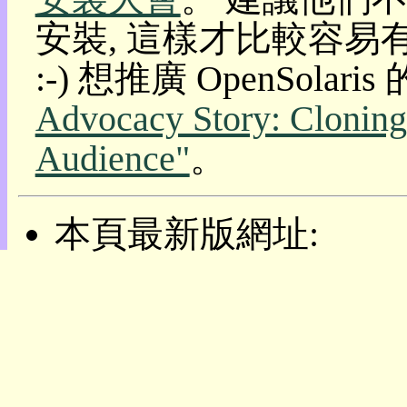
目
安裝, 這樣才比較容易
錄
上
:-) 想推廣 OpenSolar
層
目
Advocacy Story: Cloning
錄
此
Audience"
。
頁
@
朝
陽
本頁最新版網址:
English