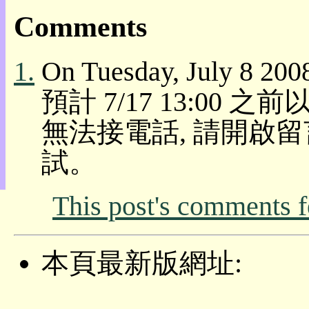
目
Comments
錄
上
層
1.
On Tuesday, July 8 200
目
錄
預計 7/17 13:00
此
頁
無法接電話, 請開啟留言功能
@
朝
試。
陽
English
This post's comments 
本頁最新版網址: