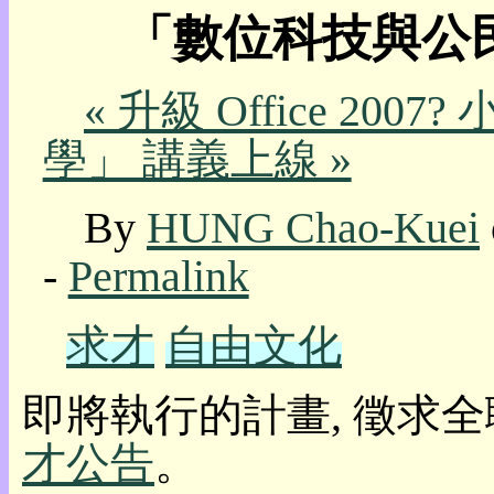
「數位科技與公
我
的
部
« 升級 Office 20
落
格:
學」 講義上線 »
人
權
玩
By
HUNG Chao-Kuei
具
-
Permalink
快
速
跳
求才
自由文化
到:
社
群
即將執行的計畫, 徵求全
活
動
才公告
。
本
層