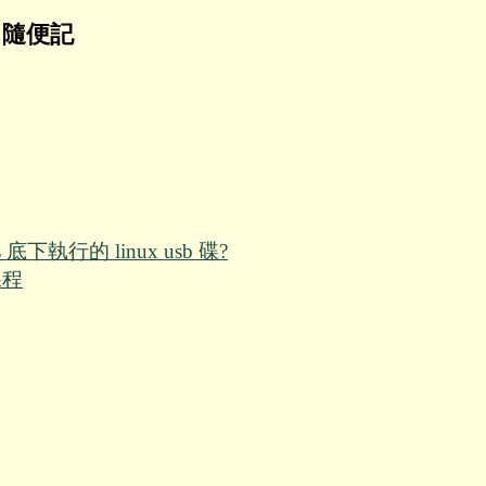
貴 隨便記
下執行的 linux usb 碟?
課程