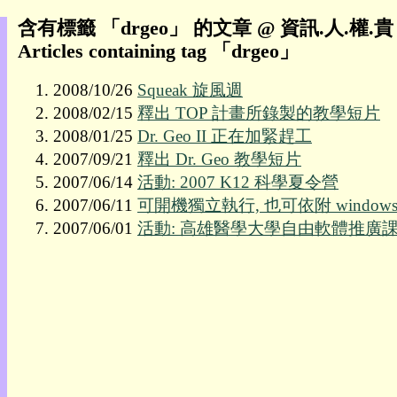
含有標籤 「drgeo」 的文章 @ 資訊.人.權.
我
Articles containing tag 「drgeo」
的
部
2008/10/26
Squeak 旋風週
落
2008/02/15
釋出 TOP 計畫所錄製的教學短片
格:
人
2008/01/25
Dr. Geo II 正在加緊趕工
權
2007/09/21
釋出 Dr. Geo 教學短片
2007/06/14
活動: 2007 K12 科學夏令營
玩
具
2007/06/11
可開機獨立執行, 也可依附 windows 底
2007/06/01
活動: 高雄醫學大學自由軟體推廣
快
速
跳
到:
社
群
活
動
本