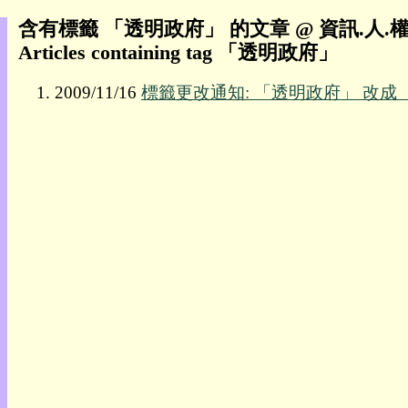
含有標籤 「透明政府」 的文章 @ 資訊.人.權
我
Articles containing tag 「透明政府」
的
部
2009/11/16
標籤更改通知: 「透明政府」 改成
落
格:
人
權
玩
具
快
速
跳
到:
社
群
活
動
本