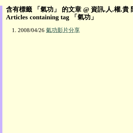
含有標籤 「氣功」 的文章 @ 資訊.人.權.貴
我
Articles containing tag 「氣功」
的
部
2008/04/26
氣功影片分享
落
格:
人
權
玩
具
快
速
跳
到:
社
群
活
動
本