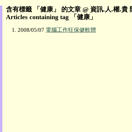
含有標籤 「健康」 的文章 @ 資訊.人.權.貴
我
Articles containing tag 「健康」
的
部
2008/05/07
電腦工作狂保健軟體
落
格:
人
權
玩
具
快
速
跳
到:
社
群
活
動
本