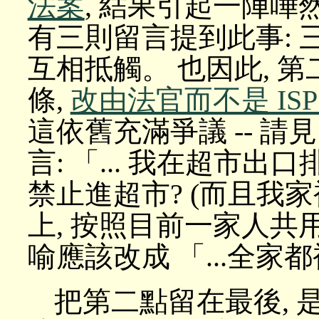
法案
, 結果引起一陣嘩然。
有三則留言提到此事: 
互相抵觸。 也因此, 
條,
改由法官而不是 IS
這依舊充滿爭議 -- 請見 cne
言: 「... 我在超市
禁止進超市? (而且我家裡
上, 按照目前一家人共
喻應該改成 「...全家都
把第二點留在最後, 