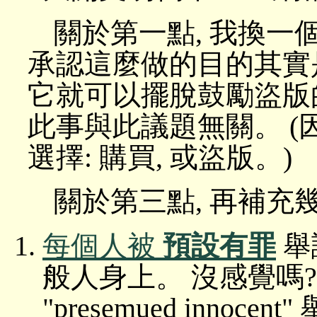
關於第一點, 我換一
承認這麼做的目的其實
它就可以擺脫鼓勵盜版的
此事與此議題無關。 
選擇: 購買, 或盜版。)
關於第三點, 再補充
每個人被
預設有罪
舉
般人身上。 沒感覺嗎
"presemued inn