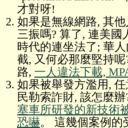
才對呀!
如果是無線網路, 其
三振嗎? 算了, 連美
時代的連坐法了; 華
截, 又何必那麼堅持
路,
一人違法下載, M
如果被舉發方濫用, 任意
民勒索詐財, 該怎麼辦
塞車所研發的新技術
恐嚇
。 這幾個案例的