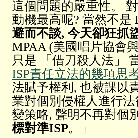
這個問題的嚴重性。 對
動機最高呢? 當然不是 I
避而不談, 今天卻狂抓
MPAA (美國唱片協會與
只是 「借刀殺人法」 
ISP責任立法的幾項思
法賦予權利, 也被課以
業對個別侵權人進行法
變策略, 聲明不再對個
標對準ISP
。」