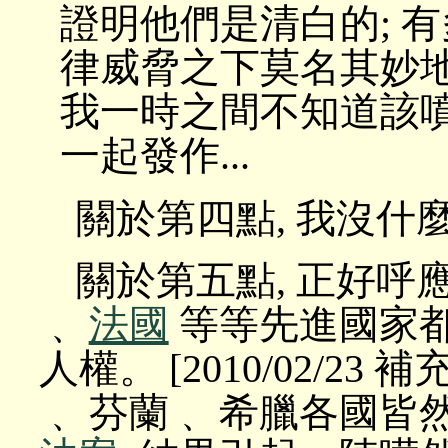
證明他們是清白的; 
律威脅之下莫名其妙地
我一時之間不知道該噴飯
一起發作...
關於第四點, 我沒什
關於第五點, 正好呼應讀
﹑
法國
等等先進國家都
人權。 [2010/02/23 補
﹑ 芬蘭﹑ 希臘各國皆然