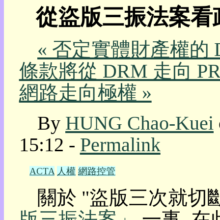
從盜版三振法案看
我
的
部
« 否定實體財產權的 
落
格:
條款將從 DRM 走向 P
人
權
網路走向極權 »
玩
具
By
HUNG Chao-Kuei
快
速
15:12 -
Permalink
跳
到:
社
ACTA
人權
網路控管
群
活
關於 "盜版三次就切
動
本
版三振法案」
一事, 
層