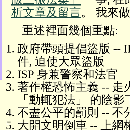
目
析文章及留言
。 我來
錄
上
層
重述裡面幾個重點:
目
錄
此
政府帶頭提倡盜版 -- IE
頁
@
件, 迫使大眾盜版
朝
陽
ISP 身兼警察和法官
English
著作權恐怖主義 -- 
「動輒犯法」 的陰影
不盡公平的罰則 -- 不
大開文明倒車 -- 上網