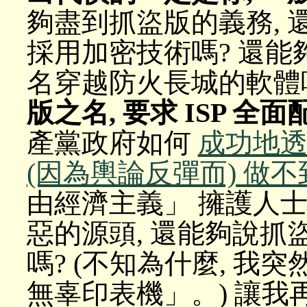
夠盡到抓盜版的義務,
採用加密技術嗎? 還
名穿越防火長城的軟體
版之名, 要求 ISP 全
產黨政府如何
成功地透過
(因為輿論反彈而) 做不
由經濟主義」 擁護人
惡的源頭, 還能夠說
嗎? (不知為什麼, 我
無辜印表機」。) 讓我再用 "