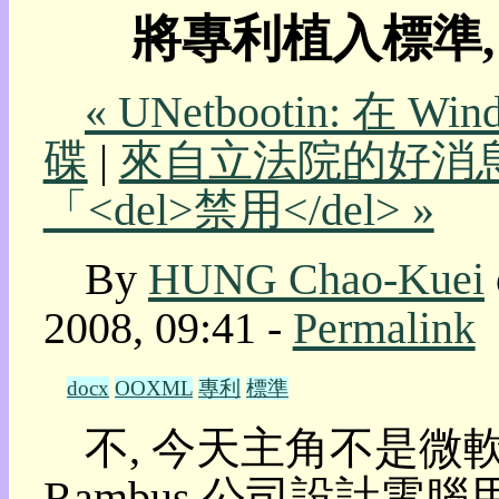
將專利植入標準,
我
的
部
« UNetbootin: 在 
落
格:
碟
|
來自立法院的好消息
人
權
「<del>禁用</del> »
玩
具
By
HUNG Chao-Kuei
快
速
2008, 09:41 -
Permalink
跳
到:
社
docx
OOXML
專利
標準
群
活
不, 今天主角不是微
動
本
Rambus 公司設計電
層