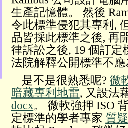
目
生產記憶體。 然後 Ram
錄
上
令此標準侵犯其專利, 
層
目
品皆採此標準之後, 再
錄
此
律訴訟之後, 19 個訂
頁
@
法院解釋公開標準不應
朝
陽
English
是不是很熟悉呢?
微軟
暗藏專利地雷
, 又設
docx
。 微軟強押 ISO
定標準的學者專家
質疑