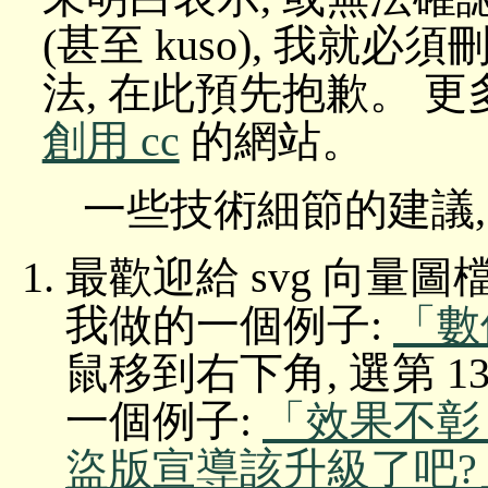
(甚至 kuso), 我就
法, 在此預先抱歉。 
創用 cc
的網站。
一些技術細節的建議, 
最歡迎給 svg 向量圖
我做的一個例子:
「數位
鼠移到右下角, 選第 1
一個例子:
「效果不彰
盜版宣導該升級了吧?