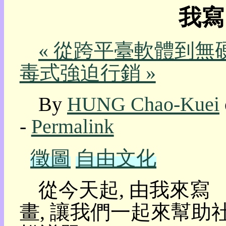
我寫
我
的
部
« 從跨平臺軟體到無
落
格:
毒式強迫行銷 »
人
權
玩
By
HUNG Chao-Kuei
具
-
Permalink
快
速
跳
徵圖
自由文化
到:
社
群
從今天起, 由我來寫 
活
動
畫, 讓我們一起來幫
本
層