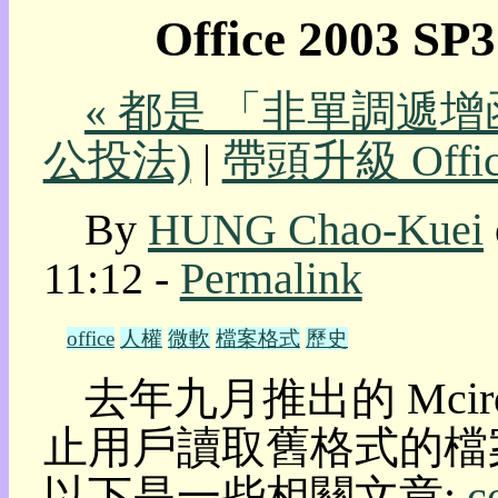
Office 200
我
的
部
« 都是 「非單調遞增
落
格:
公投法)
|
帶頭升級 Offi
人
權
玩
By
HUNG Chao-Kuei
具
11:12 -
Permalink
快
速
跳
office
人權
微軟
檔案格式
歷史
到:
社
去年九月推出的 Mcirosof
群
活
止用戶讀取舊格式的檔案。 
動
本
以下是一些相關文章:
c
層