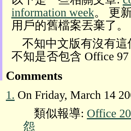
目
information week
。 更
錄
上
用戶的舊檔案丟棄了。
層
目
錄
不知中文版有沒有這個問題?
此
頁
不知是否包含 Office 
@
朝
陽
Comments
English
1.
On Friday, March 14 20
類似報導:
Offic
怨