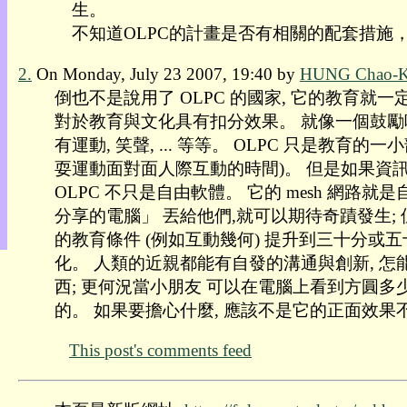
生。
目
不知道OLPC的計畫是否有相關的配套措施
錄
上
2.
On Monday, July 23 2007, 19:40 by
HUNG Chao-K
層
目
倒也不是說用了 OLPC 的國家, 它的教育就一定
錄
對於教育與文化具有扣分效果。 就像一個鼓勵吃水
此
有運動, 笑聲, ... 等等。 OLPC 只是教育的
頁
耍運動面對面人際互動的時間)。 但是如果資訊化是無可
@
朝
OLPC 不只是自由軟體。 它的 mesh 網
陽
分享的電腦」 丟給他們,就可以期待奇蹟發生;
English
的教育條件 (例如互動幾何) 提升到三十分或
化。 人類的近親都能有自發的溝通與創新, 怎能小
西; 更何況當小朋友 可以在電腦上看到方圓多
的。 如果要擔心什麼, 應該不是它的正面效果不
This post's comments feed