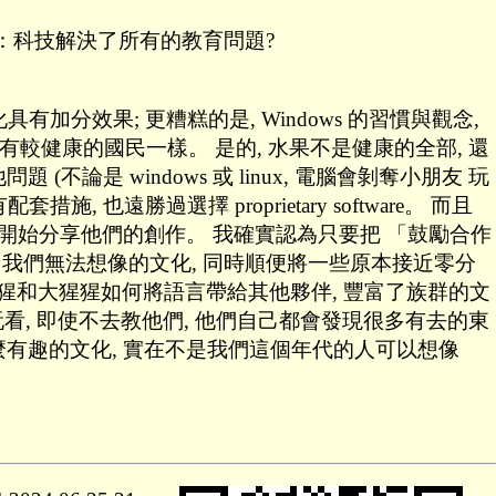
：科技解決了所有的教育問題?
有加分效果; 更糟糕的是, Windows 的習慣與觀念,
有較健康的國民一樣。 是的, 水果不是健康的全部, 還
(不論是 windows 或 linux, 電腦會剝奪小朋友 玩
勝過選擇 proprietary software。 而且
然就會開始分享他們的創作。 我確實認為只要把 「鼓勵合作
出我們無法想像的文化, 同時順便將一些原本接近零分
猩和大猩猩如何將語言帶給其他夥伴, 豐富了族群的文
玩玩看, 即使不去教他們, 他們自己都會發現很多有去的東
麼有趣的文化, 實在不是我們這個年代的人可以想像