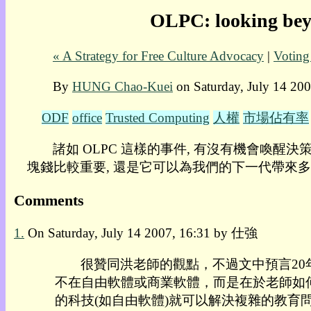
OLPC: looking 
我
的
部
« A Strategy for Free Culture Advocacy
|
Voti
落
格:
By
HUNG Chao-Kuei
on Saturday, July 14 200
人
權
ODF
office
Trusted Computing
人權
市場佔有率
玩
具
諸如 OLPC 這樣的事件, 有沒有機會喚醒
塊錢比較重要, 還是它可以為我們的下一代帶來多少
快
速
Comments
跳
到:
1.
On Saturday, July 14 2007, 16:31 by 仕強
社
群
很贊同洪老師的觀點，不過文中預言2
活
動
不在自由軟體或商業軟體，而是在於老師如
本
的科技(如自由軟體)就可以解決複雜的教
層