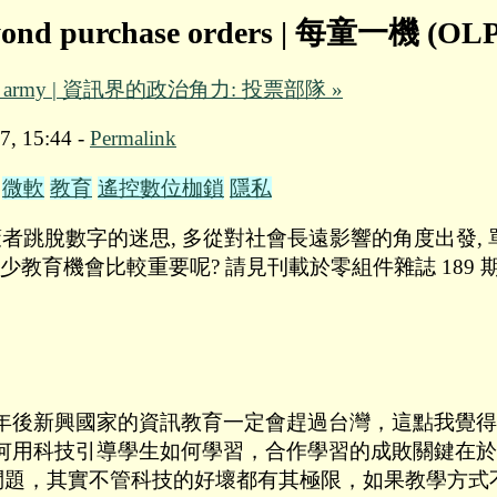
beyond purchase orders | 每童一機
ng army | 資訊界的政治角力: 投票部隊 »
7, 15:44 -
Permalink
微軟
教育
遙控數位枷鎖
隱私
決策者跳脫數字的迷思, 多從對社會長遠影響的角度出發
教育機會比較重要呢? 請見刊載於零組件雜誌 189 
0年後新興國家的資訊教育一定會趕過台灣，這點我覺
何用科技引導學生如何學習，合作學習的成敗關鍵在於
育問題，其實不管科技的好壞都有其極限，如果教學方