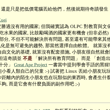
，還是只是把低價電腦丟給他們，然後就期待奇蹟發生
uei
勝過沒有用的國家; 但我確實認為 OLPC 對教育與文化具
果的國家, 比鼓勵喝酒的國家更有機會 (但非必然) 
一小部分, 不但不可能解決所有問題, 甚至還有可能帶來其他問題 
避免的趨勢, 那當然選擇自由軟體。 就算沒有配套措施, 也遠
路就是自由文化的基礎, 就算沒有配套措施, 小朋友很自
 但這奇蹟並
不是
「解決所有教育問題」 而是 「創造
五十分」
Great Ape Project
一書當中提到學會手語的黑猩
看人類自己的兒童 :-) 試著把 Linux 丟給小朋友
少距離內的陌生小朋友也在玩類似的東西時, 會產生什
夠, 而是它會有什麼負面的副作用吧 ;-)